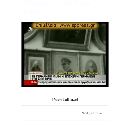
“αδελφός”… Αδόλφος
Χίτλερ.
[View full size]
Next picture →