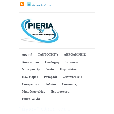
Ακολουθήστε μας.
Αρχική
ΤΑΥΤΟΤΗΤΑ
ΑΕΡΟΛΗΨΕΙΣ
Αστυνομικά
Επιστήμη
Κοινωνία
Ντοκιμαντέρ
Υγεία
Περιβάλλον
Πολιτισμός
Ρεπορτάζ
Συνεντεύξεις
Συνομωσίες
Ταξίδια
Συναυλίες
Μικρές Αγγελίες
Περισσότερα:
Επικοινωνία
“άγιον” Όρος και ο