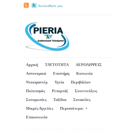
Ακολουθήστε μας.
Αρχική
ΤΑΥΤΟΤΗΤΑ
ΑΕΡΟΛΗΨΕΙΣ
Αστυνομικά
Επιστήμη
Κοινωνία
Ντοκιμαντέρ
Υγεία
Περιβάλλον
Πολιτισμός
Ρεπορτάζ
Συνεντεύξεις
Συνομωσίες
Ταξίδια
Συναυλίες
Μικρές Αγγελίες
Περισσότερα:
Επικοινωνία
Άνθρωποι και Περιστέρια