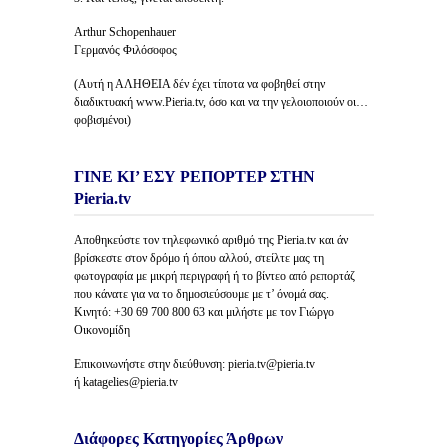
Arthur Schopenhauer
Γερμανός Φιλόσοφος
(Αυτή η ΑΛΗΘΕΙΑ δέν έχει τίποτα να φοβηθεί στην
διαδικτυακή www.Pieria.tv, όσο και να την γελοιοποιούν οι…
φοβισμένοι)
ΓΙΝΕ ΚΙ’ ΕΣΥ ΡΕΠΟΡΤΕΡ ΣΤΗΝ
Pieria.tv
Αποθηκεύστε τον τηλεφωνικό αριθμό της Pieria.tv και άν
βρίσκεστε στον δρόμο ή όπου αλλού, στείλτε μας τη
φωτογραφία με μικρή περιγραφή ή το βίντεο από ρεπορτάζ
που κάνατε για να το δημοσιεύσουμε με τ’ όνομά σας.
Κινητό: +30 69 700 800 63 και μιλήστε με τον Γιώργο
Οικονομίδη
Επικοινωνήστε στην διεύθυνση: pieria.tv@pieria.tv
ή katagelies@pieria.tv
Διάφορες Κατηγορίες Άρθρων