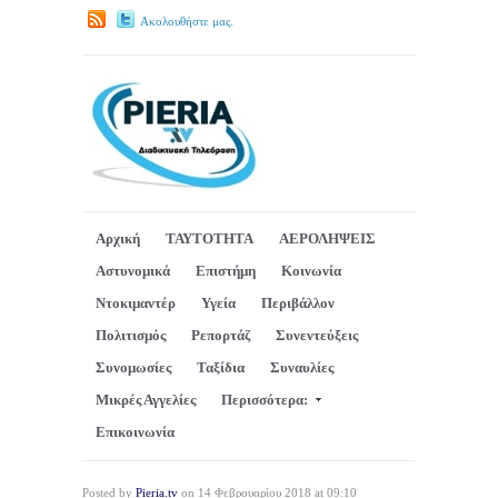
Ακολουθήστε μας.
Αρχική
ΤΑΥΤΟΤΗΤΑ
ΑΕΡΟΛΗΨΕΙΣ
Αστυνομικά
Επιστήμη
Κοινωνία
Ντοκιμαντέρ
Υγεία
Περιβάλλον
Πολιτισμός
Ρεπορτάζ
Συνεντεύξεις
Συνομωσίες
Ταξίδια
Συναυλίες
Μικρές Αγγελίες
Περισσότερα:
Επικοινωνία
Posted by
Pieria.tv
on 14 Φεβρουαρίου 2018 at 09:10