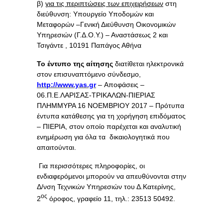
β)
για τις περιπτώσεις των επιχειρήσεων
στη
διεύθυνση: Υπουργείο Υποδομών και
Μεταφορών –Γενική Διεύθυνση Οικονομικών
Υπηρεσιών (Γ.Δ.Ο.Υ.) – Αναστάσεως 2 και
Τσιγάντε , 10191 Παπάγος Αθήνα
Το έντυπο της αίτησης
διατίθεται ηλεκτρονικά
στον επισυναπτόμενο σύνδεσμο,
http://www.yas.gr
– Αποφάσεις –
06.Π.Ε.ΛΑΡΙΣΑΣ-ΤΡΙΚΑΛΩΝ-ΠΙΕΡΙΑΣ
ΠΛΗΜΜΥΡΑ 16 ΝΟΕΜΒΡΙΟΥ 2017 – Πρότυπα
έντυπα κατάθεσης για τη χορήγηση επιδόματος
– ΠΙΕΡΙΑ, στον οποίο παρέχεται και αναλυτική
ενημέρωση για όλα τα δικαιολογητικά που
απαιτούνται.
Για περισσότερες πληροφορίες, οι
ενδιαφερόμενοι μπορούν να απευθύνονται στην
Δ/νση Τεχνικών Υπηρεσιών του Δ.Κατερίνης,
ος
2
όροφος, γραφείο 11, τηλ.: 23513 50492.