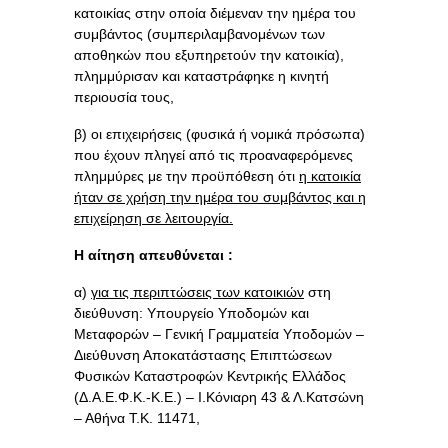
κατοικίας στην οποία διέμεναν την ημέρα του
συμβάντος (συμπεριλαμβανομένων των
αποθηκών που εξυπηρετούν την κατοικία),
πλημμύρισαν και καταστράφηκε η κινητή
περιουσία τους,
β) οι επιχειρήσεις (φυσικά ή νομικά πρόσωπα)
που έχουν πληγεί από τις προαναφερόμενες
πλημμύρες
με την προϋπόθεση ότι
η κατοικία
ήταν σε χρήση την ημέρα του συμβάντος και η
επιχείρηση σε λειτουργία.
Η αίτηση απευθύνεται :
α)
για τις περιπτώσεις των κατοικιών
στη
διεύθυνση: Υπουργείο Υποδομών και
Μεταφορών – Γενική Γραμματεία Υποδομών –
Διεύθυνση Αποκατάστασης Επιπτώσεων
Φυσικών Καταστροφών Κεντρικής Ελλάδος
(Δ.Α.Ε.Φ.Κ.-Κ.Ε.) – Ι.Κόνιαρη 43 & Λ.Κατσώνη
– Αθήνα Τ.Κ. 11471,