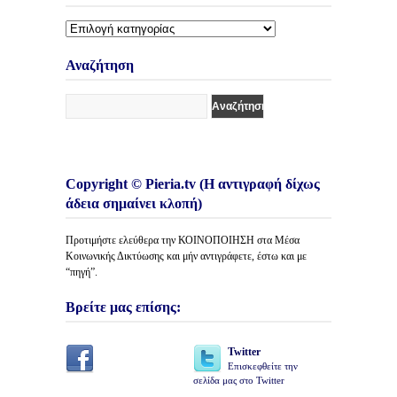
Διάφορες
Κατηγορίες
Άρθρων
Αναζήτηση
Copyright © Pieria.tv (Η αντιγραφή δίχως
άδεια σημαίνει κλοπή)
Προτιμήστε ελεύθερα την ΚΟΙΝΟΠΟΙΗΣΗ στα Μέσα
Κοινωνικής Δικτύωσης και μήν αντιγράφετε, έστω και με
“πηγή”.
Βρείτε μας επίσης:
Twitter
Επισκεφθείτε την
σελίδα μας στο Twitter