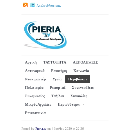
Ακολουθήστε μας.
Αρχική
ΤΑΥΤΟΤΗΤΑ
ΑΕΡΟΛΗΨΕΙΣ
Αστυνομικά
Επιστήμη
Κοινωνία
Ντοκιμαντέρ
Υγεία
Περιβάλλον
Πολιτισμός
Ρεπορτάζ
Συνεντεύξεις
Συνομωσίες
Ταξίδια
Συναυλίες
Μικρές Αγγελίες
Περισσότερα:
Επικοινωνία
Posted by
Pieria.tv
on 4 Ιουλίου 2020 at 22:36