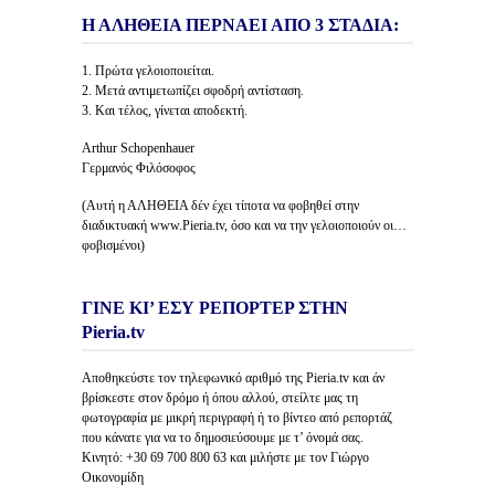
Η ΑΛΗΘΕΙΑ ΠΕΡΝΑΕΙ ΑΠΟ 3 ΣΤΑΔΙΑ:
1. Πρώτα γελοιοποιείται.
2. Μετά αντιμετωπίζει σφοδρή αντίσταση.
3. Και τέλος, γίνεται αποδεκτή.
Arthur Schopenhauer
Γερμανός Φιλόσοφος
(Αυτή η ΑΛΗΘΕΙΑ δέν έχει τίποτα να φοβηθεί στην
διαδικτυακή www.Pieria.tv, όσο και να την γελοιοποιούν οι…
φοβισμένοι)
ΓΙΝΕ ΚΙ’ ΕΣΥ ΡΕΠΟΡΤΕΡ ΣΤΗΝ
Pieria.tv
Αποθηκεύστε τον τηλεφωνικό αριθμό της Pieria.tv και άν
βρίσκεστε στον δρόμο ή όπου αλλού, στείλτε μας τη
φωτογραφία με μικρή περιγραφή ή το βίντεο από ρεπορτάζ
που κάνατε για να το δημοσιεύσουμε με τ’ όνομά σας.
Κινητό: +30 69 700 800 63 και μιλήστε με τον Γιώργο
Οικονομίδη