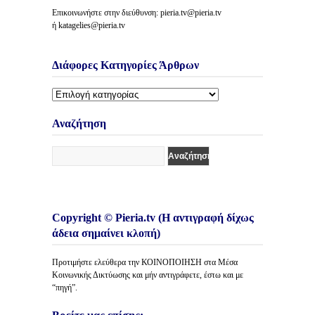
Επικοινωνήστε στην διεύθυνση: pieria.tv@pieria.tv
ή katagelies@pieria.tv
Διάφορες Κατηγορίες Άρθρων
Διάφορες
Κατηγορίες
Άρθρων
Αναζήτηση
Copyright © Pieria.tv (Η αντιγραφή δίχως
άδεια σημαίνει κλοπή)
Προτιμήστε ελεύθερα την ΚΟΙΝΟΠΟΙΗΣΗ στα Μέσα
Κοινωνικής Δικτύωσης και μήν αντιγράφετε, έστω και με
“πηγή”.