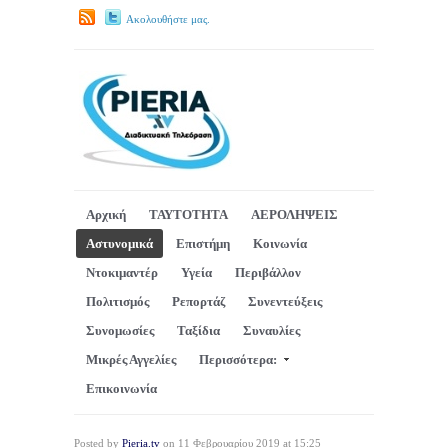
Ακολουθήστε μας.
Αρχική
ΤΑΥΤΟΤΗΤΑ
ΑΕΡΟΛΗΨΕΙΣ
Αστυνομικά
Επιστήμη
Κοινωνία
Ντοκιμαντέρ
Υγεία
Περιβάλλον
Πολιτισμός
Ρεπορτάζ
Συνεντεύξεις
Συνομωσίες
Ταξίδια
Συναυλίες
Μικρές Αγγελίες
Περισσότερα:
Επικοινωνία
Posted by
Pieria.tv
on 11 Φεβρουαρίου 2019 at 15:25