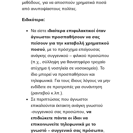
μεθόδους, για να αποσπούν χρηματικά ποσά
από ανυποψίαστους πολίτες.
Ειδικότερα:
Να είστε
ιδιαίτερα επιφυλακτικοί όταν
άγνωστοι προσπαθήσουν να σας
πείσουν για την καταβολή χρηματικού
ποσού
, με το πρόσχημα επείγουσας
ανάγκης συγγενικού – φιλικού προσώπου
(π.χ., σύλληψη για θανατηφόρο τροχαίο
ατύχημα ή νοσηλεία σε νοσοκομείο). Το
ίδιο μπορεί να προσπαθήσουν και
τηλεφωνικά. Για τους ίδιους λόγους να μην
ενδίδετε σε προτροπές για συνάντηση
(ραντεβού κ.λπ.).
Σε περιπτώσεις που άγνωστοι
επικαλούνται έκτακτη ανάγκη γνωστού
-συγγενικού σας προσώπου,
να
επιδιώκετε πάντα οι ίδιοι να
επικοινωνείτε τηλεφωνικά με το
γνωστό – συγγενικό σας πρόσωπο
,