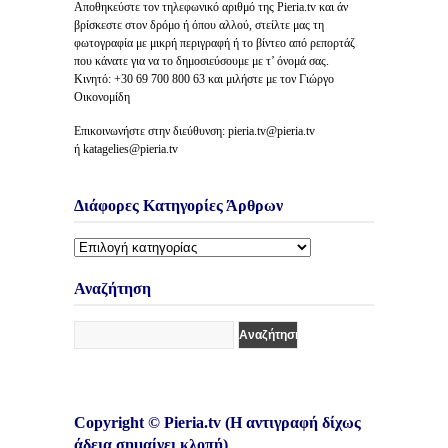
Αποθηκεύστε τον τηλεφωνικό αριθμό της Pieria.tv και άν
βρίσκεστε στον δρόμο ή όπου αλλού, στείλτε μας τη
φωτογραφία με μικρή περιγραφή ή το βίντεο από ρεπορτάζ
που κάνατε για να το δημοσιεύσουμε με τ’ όνομά σας.
Κινητό: +30 69 700 800 63 και μιλήστε με τον Γιώργο
Οικονομίδη
Επικοινωνήστε στην διεύθυνση: pieria.tv@pieria.tv
ή katagelies@pieria.tv
Διάφορες Κατηγορίες Άρθρων
Διάφορες
Κατηγορίες
Άρθρων
Αναζήτηση
Copyright © Pieria.tv (Η αντιγραφή δίχως
άδεια σημαίνει κλοπή)