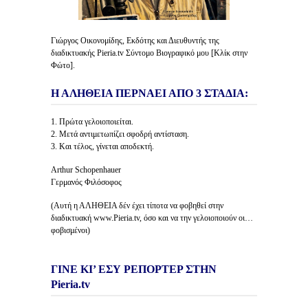
Γιώργος Οικονομίδης, Εκδότης και Διευθυντής της
διαδικτυακής Pieria.tv Σύντομο Βιογραφικό μου [Κλίκ στην
Φώτο].
Η ΑΛΗΘΕΙΑ ΠΕΡΝΑΕΙ ΑΠΟ 3 ΣΤΑΔΙΑ:
1. Πρώτα γελοιοποιείται.
2. Μετά αντιμετωπίζει σφοδρή αντίσταση.
3. Και τέλος, γίνεται αποδεκτή.
Arthur Schopenhauer
Γερμανός Φιλόσοφος
(Αυτή η ΑΛΗΘΕΙΑ δέν έχει τίποτα να φοβηθεί στην
διαδικτυακή www.Pieria.tv, όσο και να την γελοιοποιούν οι…
φοβισμένοι)
ΓΙΝΕ ΚΙ’ ΕΣΥ ΡΕΠΟΡΤΕΡ ΣΤΗΝ
Pieria.tv