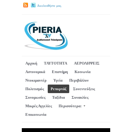
Ακολουθήστε μας.
Αρχική
ΤΑΥΤΟΤΗΤΑ
ΑΕΡΟΛΗΨΕΙΣ
Αστυνομικά
Επιστήμη
Κοινωνία
Ντοκιμαντέρ
Υγεία
Περιβάλλον
Πολιτισμός
Ρεπορτάζ
Συνεντεύξεις
Συνομωσίες
Ταξίδια
Συναυλίες
Μικρές Αγγελίες
Περισσότερα:
Επικοινωνία