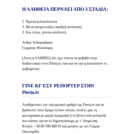
Η ΑΛΗΘΕΙΑ ΠΕΡΝΑΕΙ ΑΠΟ 3 ΣΤΑΔΙΑ:
1. Πρώτα γελοιοποιείται.
2. Μετά αντιμετωπίζει σφοδρή αντίσταση.
3. Και τέλος, γίνεται αποδεκτή.
Arthur Schopenhauer
Γερμανός Φιλόσοφος
(Αυτή η ΑΛΗΘΕΙΑ δέν έχει τίποτα να φοβηθεί στην
διαδικτυακή www.Pieria.tv, όσο και να την γελοιοποιούν οι…
φοβισμένοι)
ΓΙΝΕ ΚΙ’ ΕΣΥ ΡΕΠΟΡΤΕΡ ΣΤΗΝ
Pieria.tv
Αποθηκεύστε τον τηλεφωνικό αριθμό της Pieria.tv και άν
βρίσκεστε στον δρόμο ή όπου αλλού, στείλτε μας τη
φωτογραφία με μικρή περιγραφή ή το βίντεο από ρεπορτάζ
που κάνατε για να το δημοσιεύσουμε με τ’ όνομά σας.
Κινητό: +30 69 700 800 63 και μιλήστε με τον Γιώργο
Οικονομίδη