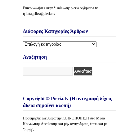
Επικοινωνήστε στην διεύθυνση: pieria.tv@pieria.tv
ή katagelies@pieria.tv
Διάφορες Κατηγορίες Άρθρων
Διάφορες
Κατηγορίες
Άρθρων
Αναζήτηση
Copyright © Pieria.tv (Η αντιγραφή δίχως
άδεια σημαίνει κλοπή)
Προτιμήστε ελεύθερα την ΚΟΙΝΟΠΟΙΗΣΗ στα Μέσα
Κοινωνικής Δικτύωσης και μήν αντιγράφετε, έστω και με
“πηγή”.