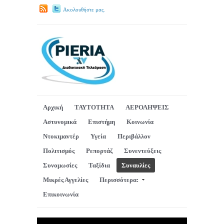
Ακολουθήστε μας.
Αρχική
ΤΑΥΤΟΤΗΤΑ
ΑΕΡΟΛΗΨΕΙΣ
Αστυνομικά
Επιστήμη
Κοινωνία
Ντοκιμαντέρ
Υγεία
Περιβάλλον
Πολιτισμός
Ρεπορτάζ
Συνεντεύξεις
Συνομωσίες
Ταξίδια
Συναυλίες
Μικρές Αγγελίες
Περισσότερα:
Επικοινωνία