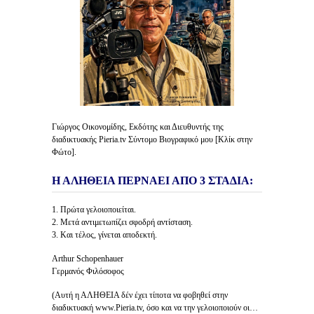
Γιώργος Οικονομίδης, Εκδότης και Διευθυντής της
διαδικτυακής Pieria.tv Σύντομο Βιογραφικό μου [Κλίκ στην
Φώτο].
Η ΑΛΗΘΕΙΑ ΠΕΡΝΑΕΙ ΑΠΟ 3 ΣΤΑΔΙΑ:
1. Πρώτα γελοιοποιείται.
2. Μετά αντιμετωπίζει σφοδρή αντίσταση.
3. Και τέλος, γίνεται αποδεκτή.
Arthur Schopenhauer
Γερμανός Φιλόσοφος
(Αυτή η ΑΛΗΘΕΙΑ δέν έχει τίποτα να φοβηθεί στην
διαδικτυακή www.Pieria.tv, όσο και να την γελοιοποιούν οι…