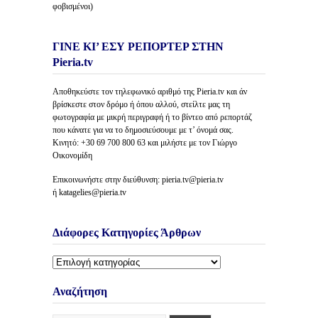
φοβισμένοι)
ΓΙΝΕ ΚΙ’ ΕΣΥ ΡΕΠΟΡΤΕΡ ΣΤΗΝ
Pieria.tv
Αποθηκεύστε τον τηλεφωνικό αριθμό της Pieria.tv και άν
βρίσκεστε στον δρόμο ή όπου αλλού, στείλτε μας τη
φωτογραφία με μικρή περιγραφή ή το βίντεο από ρεπορτάζ
που κάνατε για να το δημοσιεύσουμε με τ’ όνομά σας.
Κινητό: +30 69 700 800 63 και μιλήστε με τον Γιώργο
Οικονομίδη
Επικοινωνήστε στην διεύθυνση: pieria.tv@pieria.tv
ή katagelies@pieria.tv
Διάφορες Κατηγορίες Άρθρων
Διάφορες
Κατηγορίες
Άρθρων
Αναζήτηση