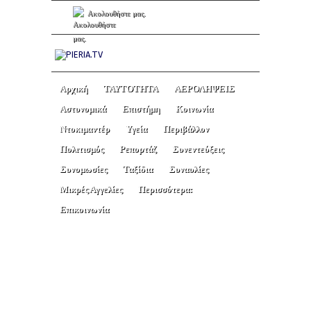
Ακολουθήστε μας.
Αρχική
ΤΑΥΤΟΤΗΤΑ
ΑΕΡΟΛΗΨΕΙΣ
Αστυνομικά
Επιστήμη
Κοινωνία
Ντοκιμαντέρ
Υγεία
Περιβάλλον
Πολιτισμός
Ρεπορτάζ
Συνεντεύξεις
Συνομωσίες
Ταξίδια
Συναυλίες
Μικρές Αγγελίες
Περισσότερα:
Επικοινωνία
ΒΙΒΛΟΣ ΚΑΙ ΚΟΙΝΩΝΙΑ
– Θέμα: “ΠΝΕΥΜΑΤΙΚΗ
ΥΓΕΙΑ”, με τον
ΑΛΕΞΑΝΔΡΟ ΠΙΠΙΛΙΟ