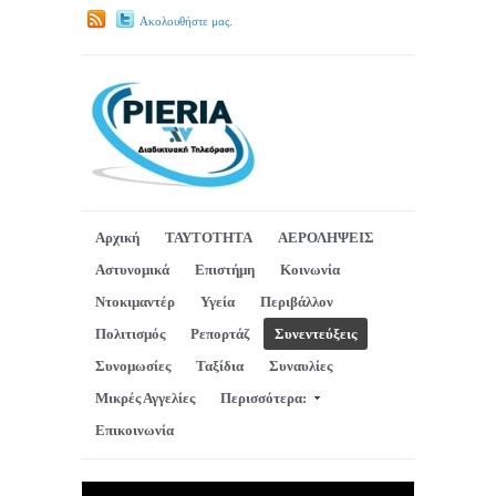
Ακολουθήστε μας.
Αρχική
ΤΑΥΤΟΤΗΤΑ
ΑΕΡΟΛΗΨΕΙΣ
Αστυνομικά
Επιστήμη
Κοινωνία
Ντοκιμαντέρ
Υγεία
Περιβάλλον
Πολιτισμός
Ρεπορτάζ
Συνεντεύξεις
Συνομωσίες
Ταξίδια
Συναυλίες
Μικρές Αγγελίες
Περισσότερα:
Επικοινωνία