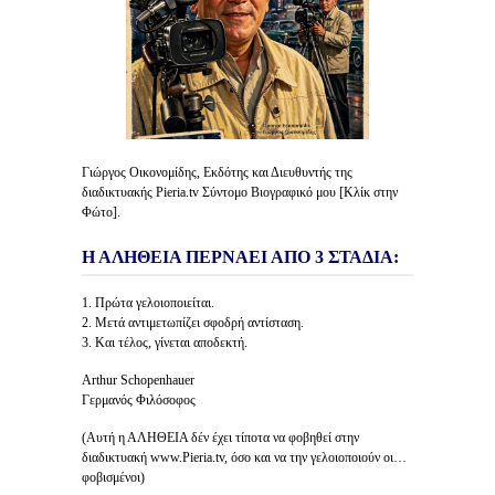
Γιώργος Οικονομίδης, Εκδότης και Διευθυντής της
διαδικτυακής Pieria.tv Σύντομο Βιογραφικό μου [Κλίκ στην
Φώτο].
Η ΑΛΗΘΕΙΑ ΠΕΡΝΑΕΙ ΑΠΟ 3 ΣΤΑΔΙΑ:
1. Πρώτα γελοιοποιείται.
2. Μετά αντιμετωπίζει σφοδρή αντίσταση.
3. Και τέλος, γίνεται αποδεκτή.
Arthur Schopenhauer
Γερμανός Φιλόσοφος
(Αυτή η ΑΛΗΘΕΙΑ δέν έχει τίποτα να φοβηθεί στην
διαδικτυακή www.Pieria.tv, όσο και να την γελοιοποιούν οι…
φοβισμένοι)