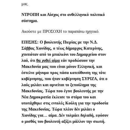
μας.
ΝΤΡΟΠΗ και Αίσχος στο ανθελληνικό πολιτικό
σύστημα.
Ακούστε με ΠΡΟΣΟΧΗ το παραπάνω ηχητικό.
ΕΠΙΣΗΣ: Ο βουλευτής Πιερίας με την Ν.Δ.
Σάββας Χιονίδης, ο τέως δήμαρχος Κατερίνης,
χτυπιόταν από το μπαλκόνι του Δημαρχείου στον
λαό, ότι
θα χυθεί αίμα
εάν προδώσουν την
Μακεδονία μας που είναι μόνον Ελληνική, και
έστελνε μήνυμα προς πάσα κατεύθυνση της τότε
κυβέρνησης, που ήταν κυβέρνηση ΣΥΡΙΖΑ, ότι ο
λαός μιλάει και αρνείται το ξεπούλημα της
Μακεδονίας. Τώρα που έγινε βουλευτής με την
Νέα Δημοκρατία έκλεισε το στόμα του και
υποτάχθηκε στις εντολές Κούλη για την προδοσία
της Μακεδονίας. Τώρα
πλέον
δέν μιλάει ο
Χιονίδης για… αίμα. Δέν τολμάει δηλαδή, εφόσον
ο μισθός του βουλευτή αξίζει μάλλον την σιωπή.