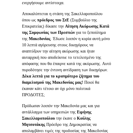
ενεργήσουμε αντίστοιχα.
Αποκαλύπτεται η στάση της Σακελλαροπούλου
όπου ως
πρόεδρος του ΣτΕ
(Συμβούλιο της
Επικρατείας) δίκασε την
Αίτηση Ακύρωσης Κατά
της Συμφωνίας των Πρεσπών
για το ξεπούλημα
της
Μακεδονίας
. Έδωσε λοιπόν η κυρία αυτή μόνο
10 λεπτά αγόρευσης στους δικηγόρους να
αναπτύξουν την αίτηση ακύρωσης και ήταν
αυταρχική που αποδείκνυε το τετελεσμένο της
απόφασης που θα έπαιρνε κατά της ακύρωσης. Αυτό
πυροδότησε την έντονη αντίδραση των δικηγόρων.
Δέκα λεπτά για το κρισιμότερο ζήτημα του
διαμελισμού της Μακεδονίας μας!
Ποιοί θα
έκαναν κάτι τέτοιο αν όχι μόνο πολιτικά
ΠΡΟΔΟΤΕΣ;
Πρόδωσαν λοιπόν την Μακεδονία μας και για
αντάλλαγμα των υπηρεσιών της
Ειρήνης
Σακελλαροπούλου
την έκανε ο
Κούλης
Μητσοτάκης
Πρόεδρο της Δημοκρατίας να
απολαμβάνει τιμές της προδοσίας της Μακεδονίας