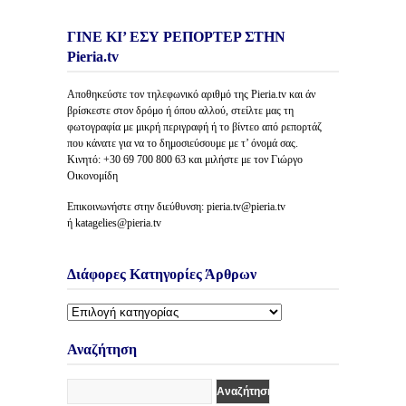
ΓΙΝΕ ΚΙ’ ΕΣΥ ΡΕΠΟΡΤΕΡ ΣΤΗΝ
Pieria.tv
Αποθηκεύστε τον τηλεφωνικό αριθμό της Pieria.tv και άν
βρίσκεστε στον δρόμο ή όπου αλλού, στείλτε μας τη
φωτογραφία με μικρή περιγραφή ή το βίντεο από ρεπορτάζ
που κάνατε για να το δημοσιεύσουμε με τ’ όνομά σας.
Κινητό: +30 69 700 800 63 και μιλήστε με τον Γιώργο
Οικονομίδη
Επικοινωνήστε στην διεύθυνση: pieria.tv@pieria.tv
ή katagelies@pieria.tv
Διάφορες Κατηγορίες Άρθρων
Διάφορες
Κατηγορίες
Άρθρων
Αναζήτηση