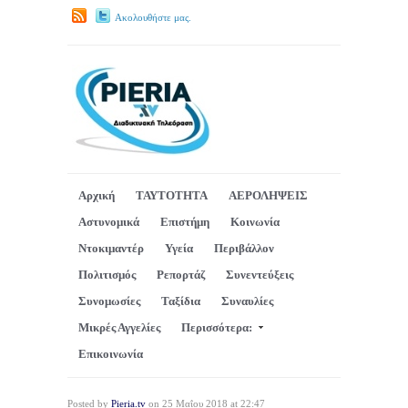
Ακολουθήστε μας.
Αρχική
ΤΑΥΤΟΤΗΤΑ
ΑΕΡΟΛΗΨΕΙΣ
Αστυνομικά
Επιστήμη
Κοινωνία
Ντοκιμαντέρ
Υγεία
Περιβάλλον
Πολιτισμός
Ρεπορτάζ
Συνεντεύξεις
Συνομωσίες
Ταξίδια
Συναυλίες
Μικρές Αγγελίες
Περισσότερα:
Επικοινωνία
Posted by
Pieria.tv
on 25 Μαΐου 2018 at 22:47