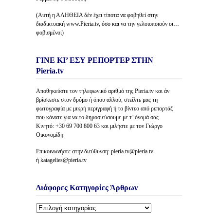
(Αυτή η ΑΛΗΘΕΙΑ δέν έχει τίποτα να φοβηθεί στην
διαδικτυακή www.Pieria.tv, όσο και να την γελοιοποιούν οι…
φοβισμένοι)
ΓΙΝΕ ΚΙ’ ΕΣΥ ΡΕΠΟΡΤΕΡ ΣΤΗΝ
Pieria.tv
Αποθηκεύστε τον τηλεφωνικό αριθμό της Pieria.tv και άν
βρίσκεστε στον δρόμο ή όπου αλλού, στείλτε μας τη
φωτογραφία με μικρή περιγραφή ή το βίντεο από ρεπορτάζ
που κάνατε για να το δημοσιεύσουμε με τ’ όνομά σας.
Κινητό: +30 69 700 800 63 και μιλήστε με τον Γιώργο
Οικονομίδη
Επικοινωνήστε στην διεύθυνση: pieria.tv@pieria.tv
ή katagelies@pieria.tv
Διάφορες Κατηγορίες Άρθρων
Διάφορες
Κατηγορίες