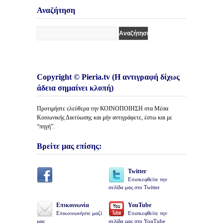
Άρθρων
Αναζήτηση
Copyright © Pieria.tv (Η αντιγραφή δίχως
άδεια σημαίνει κλοπή)
Προτιμήστε ελεύθερα την ΚΟΙΝΟΠΟΙΗΣΗ στα Μέσα
Κοινωνικής Δικτύωσης και μήν αντιγράφετε, έστω και με
“πηγή”.
Βρείτε μας επίσης:
Twitter
Επισκεφθείτε την
σελίδα μας στο Twitter
Επικοινωνία
YouTube
Επικοινωνήστε μαζί
Επισκεφθείτε την
μας
σελίδα μας στο YouTube