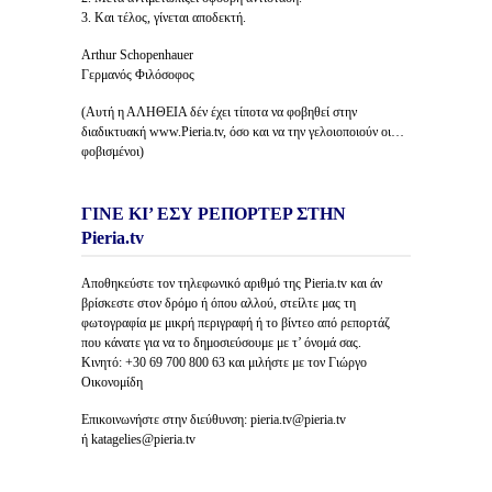
3. Και τέλος, γίνεται αποδεκτή.
Arthur Schopenhauer
Γερμανός Φιλόσοφος
(Αυτή η ΑΛΗΘΕΙΑ δέν έχει τίποτα να φοβηθεί στην
διαδικτυακή www.Pieria.tv, όσο και να την γελοιοποιούν οι…
φοβισμένοι)
ΓΙΝΕ ΚΙ’ ΕΣΥ ΡΕΠΟΡΤΕΡ ΣΤΗΝ
Pieria.tv
Αποθηκεύστε τον τηλεφωνικό αριθμό της Pieria.tv και άν
βρίσκεστε στον δρόμο ή όπου αλλού, στείλτε μας τη
φωτογραφία με μικρή περιγραφή ή το βίντεο από ρεπορτάζ
που κάνατε για να το δημοσιεύσουμε με τ’ όνομά σας.
Κινητό: +30 69 700 800 63 και μιλήστε με τον Γιώργο
Οικονομίδη
Επικοινωνήστε στην διεύθυνση: pieria.tv@pieria.tv
ή katagelies@pieria.tv