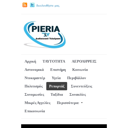
Ακολουθήστε μας.
Αρχική
ΤΑΥΤΟΤΗΤΑ
ΑΕΡΟΛΗΨΕΙΣ
Αστυνομικά
Επιστήμη
Κοινωνία
Ντοκιμαντέρ
Υγεία
Περιβάλλον
Πολιτισμός
Ρεπορτάζ
Συνεντεύξεις
Συνομωσίες
Ταξίδια
Συναυλίες
Μικρές Αγγελίες
Περισσότερα:
Επικοινωνία