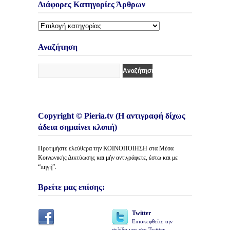
Διάφορες Κατηγορίες Άρθρων
Διάφορες
Κατηγορίες
Άρθρων
Αναζήτηση
Copyright © Pieria.tv (Η αντιγραφή δίχως
άδεια σημαίνει κλοπή)
Προτιμήστε ελεύθερα την ΚΟΙΝΟΠΟΙΗΣΗ στα Μέσα
Κοινωνικής Δικτύωσης και μήν αντιγράφετε, έστω και με
“πηγή”.
Βρείτε μας επίσης:
Twitter
Επισκεφθείτε την
σελίδα μας στο Twitter