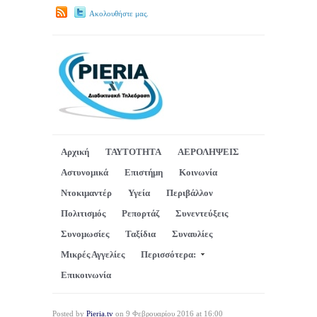
Ακολουθήστε μας.
Αρχική
ΤΑΥΤΟΤΗΤΑ
ΑΕΡΟΛΗΨΕΙΣ
Αστυνομικά
Επιστήμη
Κοινωνία
Ντοκιμαντέρ
Υγεία
Περιβάλλον
Πολιτισμός
Ρεπορτάζ
Συνεντεύξεις
Συνομωσίες
Ταξίδια
Συναυλίες
Μικρές Αγγελίες
Περισσότερα:
Επικοινωνία
Posted by
Pieria.tv
on 9 Φεβρουαρίου 2016 at 16:00