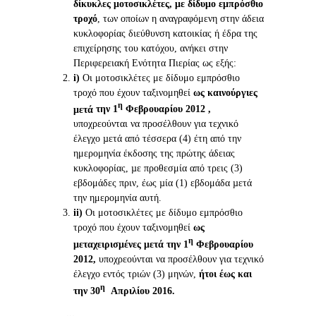
δίκυκλες μοτοσικλέτες,
με δίδυμο εμπρόσθιο
τροχό
, των οποίων η αναγραφόμενη στην άδεια
κυκλοφορίας διεύθυνση κατοικίας ή έδρα της
επιχείρησης του κατόχου, ανήκει στην
Περιφερειακή Ενότητα Πιερίας ως εξής:
i
)
Οι μοτοσικλέτες με δίδυμο εμπρόσθιο
τροχό που έχουν ταξινομηθεί
ως καινούργιες
η
μετά
την 1
Φεβρουαρίου 2012 ,
υποχρεούνται να προσέλθουν για τεχνικό
έλεγχο µετά από τέσσερα (4) έτη από την
ημερομηνία έκδοσης της πρώτης άδειας
κυκλοφορίας, µε προθεσμία από τρεις (3)
εβδομάδες πριν, έως µία (1) εβδομάδα µετά
την ημερομηνία αυτή.
ii
)
Οι μοτοσικλέτες με δίδυμο εμπρόσθιο
τροχό που έχουν ταξινομηθεί
ως
η
μεταχειρισμένες
μετά
την 1
Φεβρουαρίου
2012,
υποχρεούνται να προσέλθουν για τεχνικό
έλεγχο εντός τριών (3) μηνών,
ήτοι έως και
η
την 30
Απριλίου 2016.