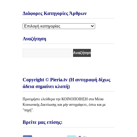
Διάφορες Κατηγορίες Άρθρων
Διάφορες
Κατηγορίες
Άρθρων
Αναζήτηση
Copyright © Pieria.tv (Η αντιγραφή δίχως
άδεια σημαίνει κλοπή)
Προτιμήστε ελεύθερα την ΚΟΙΝΟΠΟΙΗΣΗ στα Μέσα
Κοινωνικής Δικτύωσης και μήν αντιγράφετε, έστω και με
“πηγή”.
Βρείτε μας επίσης: