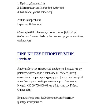
1. Πρώτα γελοιοποιείται.
2. Μετά αντιμετωπίζει σφοδρή αντίσταση.
3. Και τέλος, γίνεται αποδεκτή.
Arthur Schopenhauer
Γερμανός Φιλόσοφος
(Αυτή η ΑΛΗΘΕΙΑ δέν έχει τίποτα να φοβηθεί στην
διαδικτυακή www.Pieria.tv, όσο και να την γελοιοποιούν οι…
φοβισμένοι)
ΓΙΝΕ ΚΙ’ ΕΣΥ ΡΕΠΟΡΤΕΡ ΣΤΗΝ
Pieria.tv
Αποθηκεύστε τον τηλεφωνικό αριθμό της Pieria.tv και άν
βρίσκεστε στον δρόμο ή όπου αλλού, στείλτε μας τη
φωτογραφία με μικρή περιγραφή ή το βίντεο από ρεπορτάζ
που κάνατε για να το δημοσιεύσουμε με τ’ όνομά σας.
Κινητό: +30 69 700 800 63 και μιλήστε με τον Γιώργο
Οικονομίδη
Επικοινωνήστε στην διεύθυνση: pieria.tv@pieria.tv
ή katagelies@pieria.tv