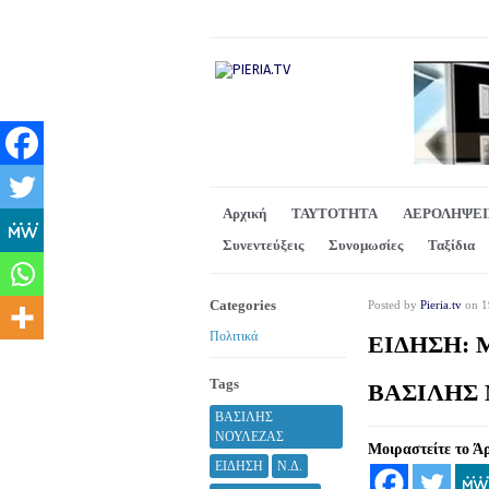
Αρχική
ΤΑΥΤΟΤΗΤΑ
ΑΕΡΟΛΗΨΕΙ
Συνεντεύξεις
Συνομωσίες
Ταξίδια
Categories
Posted by
Pieria.tv
on 19
Πολιτικά
ΕΙΔΗΣΗ: 
Tags
ΒΑΣΙΛΗΣ
ΒΑΣΙΛΗΣ
ΝΟΥΛΕΖΑΣ
Μοιραστείτε το Ά
ΕΙΔΗΣΗ
Ν.Δ.