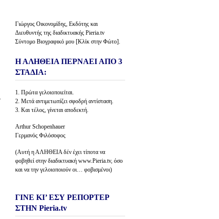
Γιώργος Οικονομίδης, Εκδότης και
Διευθυντής της διαδικτυακής Pieria.tv
Σύντομο Βιογραφικό μου [Κλίκ στην Φώτο].
Η ΑΛΗΘΕΙΑ ΠΕΡΝΑΕΙ ΑΠΟ 3
ΣΤΑΔΙΑ:
1. Πρώτα γελοιοποιείται.
ν
2. Μετά αντιμετωπίζει σφοδρή αντίσταση.
3. Και τέλος, γίνεται αποδεκτή.
Arthur Schopenhauer
Γερμανός Φιλόσοφος
(Αυτή η ΑΛΗΘΕΙΑ δέν έχει τίποτα να
φοβηθεί στην διαδικτυακή www.Pieria.tv, όσο
και να την γελοιοποιούν οι… φοβισμένοι)
ΓΙΝΕ ΚΙ’ ΕΣΥ ΡΕΠΟΡΤΕΡ
ΣΤΗΝ Pieria.tv