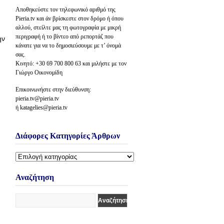
Αποθηκεύστε τον τηλεφωνικό αριθμό της
Pieria.tv και άν βρίσκεστε στον δρόμο ή όπου
αλλού, στείλτε μας τη φωτογραφία με μικρή
περιγραφή ή το βίντεο από ρεπορτάζ που
ην
κάνατε για να το δημοσιεύσουμε με τ’ όνομά
σας.
Κινητό: +30 69 700 800 63 και μιλήστε με τον
Γιώργο Οικονομίδη
Επικοινωνήστε στην διεύθυνση:
pieria.tv@pieria.tv
ή katagelies@pieria.tv
Διάφορες Κατηγορίες Άρθρων
Διάφορες
Κατηγορίες
Άρθρων
Αναζήτηση