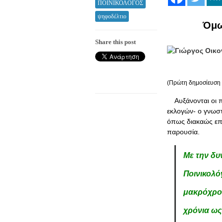
ΠΟΙΝΙΚΟΛΟΓΟΣ
ψηφοδέλτιο
Όμω
Share this post
(Πρώτη δημοσίευση 
Αυξάνονται οι 
εκλογών- ο γνωσ
όπως διακαώς επι
παρουσία.
Με την δυ
Ποινικολό
μακρόχρον
χρόνια ως