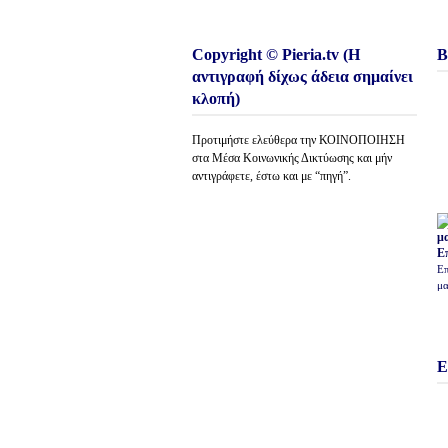
Copyright © Pieria.tv (Η
Β
αντιγραφή δίχως άδεια σημαίνει
κλοπή)
Προτιμήστε ελεύθερα την ΚΟΙΝΟΠΟΙΗΣΗ
στα Μέσα Κοινωνικής Δικτύωσης και μήν
αντιγράφετε, έστω και με “πηγή”.
Ε
Επ
μα
Ε