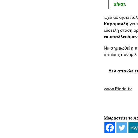
είναι.
Έχει ασκήσει πολ
Καραμανλή
για 
ιδιοτελή στάση ο
εκμεταλλευόμενο
Να σημειωθεί η π
οποίους συνομιλε
Δεν αποκλείετ
www.Pieria.tv
Μοιραστείτε το Ά