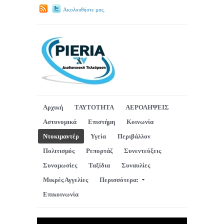
Ακολουθήστε μας.
Αρχική
ΤΑΥΤΟΤΗΤΑ
ΑΕΡΟΛΗΨΕΙΣ
Αστυνομικά
Επιστήμη
Κοινωνία
Ντοκιμαντέρ
Υγεία
Περιβάλλον
Πολιτισμός
Ρεπορτάζ
Συνεντεύξεις
Συνομωσίες
Ταξίδια
Συναυλίες
Μικρές Αγγελίες
Περισσότερα:
Επικοινωνία