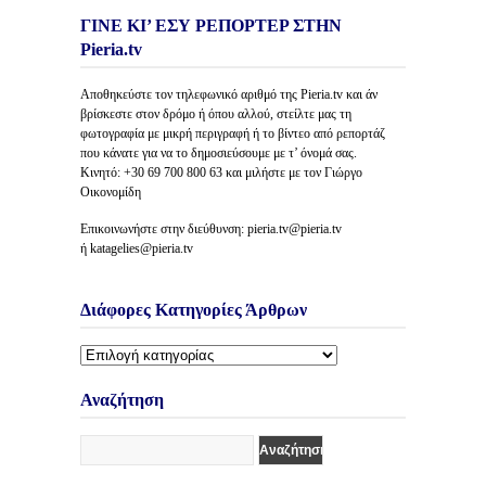
ΓΙΝΕ ΚΙ’ ΕΣΥ ΡΕΠΟΡΤΕΡ ΣΤΗΝ
Pieria.tv
Αποθηκεύστε τον τηλεφωνικό αριθμό της Pieria.tv και άν
βρίσκεστε στον δρόμο ή όπου αλλού, στείλτε μας τη
φωτογραφία με μικρή περιγραφή ή το βίντεο από ρεπορτάζ
που κάνατε για να το δημοσιεύσουμε με τ’ όνομά σας.
Κινητό: +30 69 700 800 63 και μιλήστε με τον Γιώργο
Οικονομίδη
Επικοινωνήστε στην διεύθυνση: pieria.tv@pieria.tv
ή katagelies@pieria.tv
Διάφορες Κατηγορίες Άρθρων
Διάφορες
Κατηγορίες
Άρθρων
Αναζήτηση