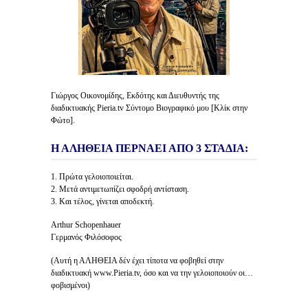
Γιώργος Οικονομίδης, Εκδότης και Διευθυντής της
διαδικτυακής Pieria.tv Σύντομο Βιογραφικό μου [Κλίκ στην
Φώτο].
Η ΑΛΗΘΕΙΑ ΠΕΡΝΑΕΙ ΑΠΟ 3 ΣΤΑΔΙΑ:
1. Πρώτα γελοιοποιείται.
2. Μετά αντιμετωπίζει σφοδρή αντίσταση.
3. Και τέλος, γίνεται αποδεκτή.
Arthur Schopenhauer
Γερμανός Φιλόσοφος
(Αυτή η ΑΛΗΘΕΙΑ δέν έχει τίποτα να φοβηθεί στην
διαδικτυακή www.Pieria.tv, όσο και να την γελοιοποιούν οι…
φοβισμένοι)