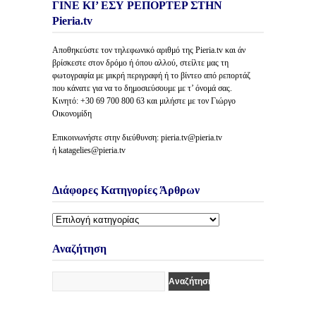
ΓΙΝΕ ΚΙ’ ΕΣΥ ΡΕΠΟΡΤΕΡ ΣΤΗΝ
Pieria.tv
Αποθηκεύστε τον τηλεφωνικό αριθμό της Pieria.tv και άν
βρίσκεστε στον δρόμο ή όπου αλλού, στείλτε μας τη
φωτογραφία με μικρή περιγραφή ή το βίντεο από ρεπορτάζ
που κάνατε για να το δημοσιεύσουμε με τ’ όνομά σας.
Κινητό: +30 69 700 800 63 και μιλήστε με τον Γιώργο
Οικονομίδη
Επικοινωνήστε στην διεύθυνση: pieria.tv@pieria.tv
ή katagelies@pieria.tv
Διάφορες Κατηγορίες Άρθρων
Διάφορες
Κατηγορίες
Άρθρων
Αναζήτηση