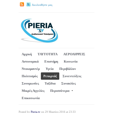
Ακολουθήστε μας.
Αρχική
ΤΑΥΤΟΤΗΤΑ
ΑΕΡΟΛΗΨΕΙΣ
Αστυνομικά
Επιστήμη
Κοινωνία
Ντοκιμαντέρ
Υγεία
Περιβάλλον
Πολιτισμός
Ρεπορτάζ
Συνεντεύξεις
Συνομωσίες
Ταξίδια
Συναυλίες
Μικρές Αγγελίες
Περισσότερα:
Επικοινωνία
Posted by
Pieria.tv
on 29 Μαρτίου 2016 at 23:33