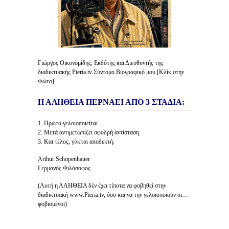
Γιώργος Οικονομίδης, Εκδότης και Διευθυντής της
διαδικτυακής Pieria.tv Σύντομο Βιογραφικό μου [Κλίκ στην
Φώτο].
Η ΑΛΗΘΕΙΑ ΠΕΡΝΑΕΙ ΑΠΟ 3 ΣΤΑΔΙΑ:
1. Πρώτα γελοιοποιείται.
2. Μετά αντιμετωπίζει σφοδρή αντίσταση.
3. Και τέλος, γίνεται αποδεκτή.
Arthur Schopenhauer
Γερμανός Φιλόσοφος
(Αυτή η ΑΛΗΘΕΙΑ δέν έχει τίποτα να φοβηθεί στην
διαδικτυακή www.Pieria.tv, όσο και να την γελοιοποιούν οι…
φοβισμένοι)