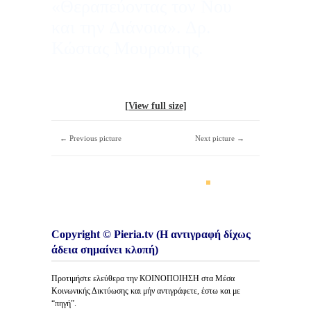
«Θεραπεύοντας τον Νου
και την Διάνοια». Δρ.
Κώστας Μουρούτης.
[View full size]
← Previous picture
Next picture →
Copyright © Pieria.tv (Η αντιγραφή δίχως
άδεια σημαίνει κλοπή)
Προτιμήστε ελεύθερα την ΚΟΙΝΟΠΟΙΗΣΗ στα Μέσα
Κοινωνικής Δικτύωσης και μήν αντιγράφετε, έστω και με
“πηγή”.