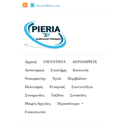
Ακολουθήστε μας.
Αρχική
ΤΑΥΤΟΤΗΤΑ
ΑΕΡΟΛΗΨΕΙΣ
Αστυνομικά
Επιστήμη
Κοινωνία
Ντοκιμαντέρ
Υγεία
Περιβάλλον
Πολιτισμός
Ρεπορτάζ
Συνεντεύξεις
Συνομωσίες
Ταξίδια
Συναυλίες
Μικρές Αγγελίες
Περισσότερα:
Επικοινωνία
Η Ολυμπιακή Φλόγα στήν