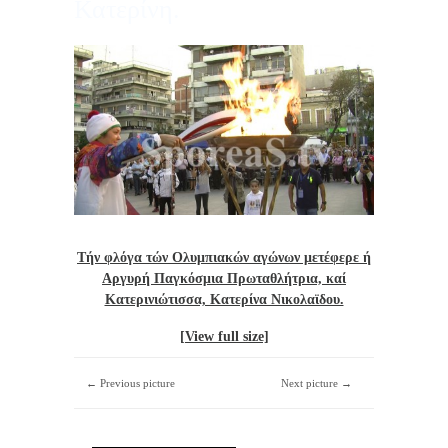
Κατερίνη.
Τήν φλόγα τών Ολυμπιακών αγώνων μετέφερε ή
Αργυρή Παγκόσμια Πρωταθλήτρια, καί
Κατερινιώτισσα, Κατερίνα Νικολαϊδου.
[View full size]
← Previous picture
Next picture →