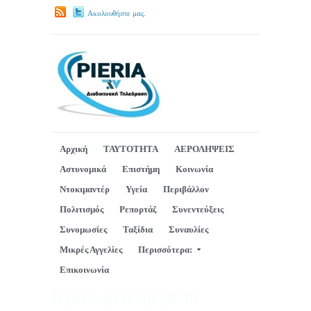
Ακολουθήστε μας.
Αρχική
ΤΑΥΤΟΤΗΤΑ
ΑΕΡΟΛΗΨΕΙΣ
Αστυνομικά
Επιστήμη
Κοινωνία
Ντοκιμαντέρ
Υγεία
Περιβάλλον
Πολιτισμός
Ρεπορτάζ
Συνεντεύξεις
Συνομωσίες
Ταξίδια
Συναυλίες
Μικρές Αγγελίες
Περισσότερα:
Επικοινωνία
Ιερέας μετέτρεψε τα