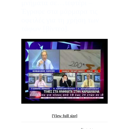
μνήματα σε…τεφτέρι –
Έγραφε στα μάρμαρα τις
οφειλές για τη χρήση των
τάφων [βίντεο].
[View full size]