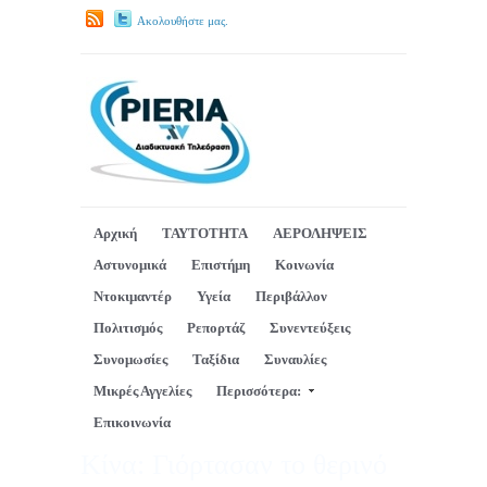
Ακολουθήστε μας.
Αρχική
ΤΑΥΤΟΤΗΤΑ
ΑΕΡΟΛΗΨΕΙΣ
Αστυνομικά
Επιστήμη
Κοινωνία
Ντοκιμαντέρ
Υγεία
Περιβάλλον
Πολιτισμός
Ρεπορτάζ
Συνεντεύξεις
Συνομωσίες
Ταξίδια
Συναυλίες
Μικρές Αγγελίες
Περισσότερα:
Επικοινωνία
Κίνα: Γιόρτασαν το θερινό