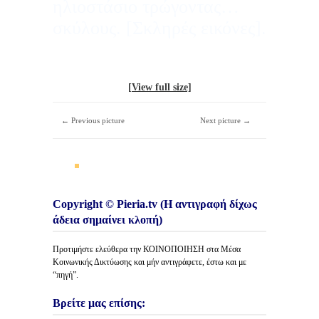
ηλιοστάσιο τρώγοντας…
σκύλους. [Σκληρές εικόνες].
[View full size]
← Previous picture
Next picture →
Copyright © Pieria.tv (Η αντιγραφή δίχως
άδεια σημαίνει κλοπή)
Προτιμήστε ελεύθερα την ΚΟΙΝΟΠΟΙΗΣΗ στα Μέσα
Κοινωνικής Δικτύωσης και μήν αντιγράφετε, έστω και με
“πηγή”.
Βρείτε μας επίσης: