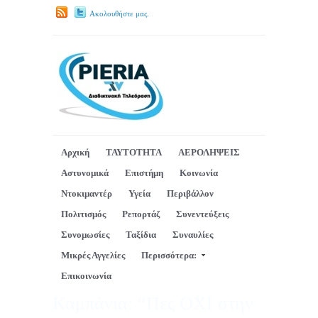
Ακολουθήστε μας.
Αρχική
ΤΑΥΤΟΤΗΤΑ
ΑΕΡΟΛΗΨΕΙΣ
Αστυνομικά
Επιστήμη
Κοινωνία
Ντοκιμαντέρ
Υγεία
Περιβάλλον
Πολιτισμός
Ρεπορτάζ
Συνεντεύξεις
Συνομωσίες
Ταξίδια
Συναυλίες
Μικρές Αγγελίες
Περισσότερα:
Επικοινωνία
Καμπάνια: “Πες ΟΧΙ στην