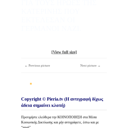
ΓΙΑ ΤΟΥΣ ΗΡΩΕΣ ΤΗΣ
ΚΑΤΕΡΙΝΗΣ ΠΟΥ
ΕΚΤΕΛΕΣΑΝ ΟΙ
ΓΕΡΜΑΝΟΙ ΝΑΖΙ.
[View full size]
← Previous picture
Next picture →
Copyright © Pieria.tv (Η αντιγραφή δίχως
άδεια σημαίνει κλοπή)
Προτιμήστε ελεύθερα την ΚΟΙΝΟΠΟΙΗΣΗ στα Μέσα
Κοινωνικής Δικτύωσης και μήν αντιγράφετε, έστω και με
“πηγή”.