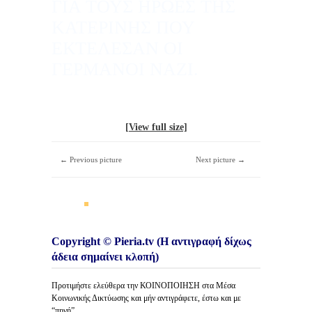
ΓΙΑ ΤΟΥΣ ΗΡΩΕΣ ΤΗΣ
ΚΑΤΕΡΙΝΗΣ ΠΟΥ
ΕΚΤΕΛΕΣΑΝ ΟΙ
ΓΕΡΜΑΝΟΙ ΝΑΖΙ.
[View full size]
← Previous picture
Next picture →
Copyright © Pieria.tv (Η αντιγραφή δίχως
άδεια σημαίνει κλοπή)
Προτιμήστε ελεύθερα την ΚΟΙΝΟΠΟΙΗΣΗ στα Μέσα
Κοινωνικής Δικτύωσης και μήν αντιγράφετε, έστω και με
“πηγή”.