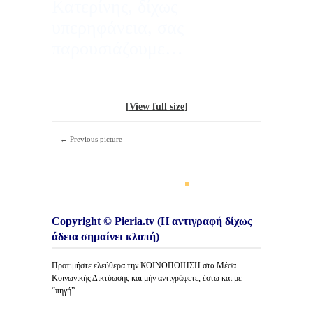
Κατερίνης, δίχως
υπερηφάνεια, σας
παρουσιάζουμε…
[View full size]
← Previous picture
Copyright © Pieria.tv (Η αντιγραφή δίχως
άδεια σημαίνει κλοπή)
Προτιμήστε ελεύθερα την ΚΟΙΝΟΠΟΙΗΣΗ στα Μέσα
Κοινωνικής Δικτύωσης και μήν αντιγράφετε, έστω και με
“πηγή”.