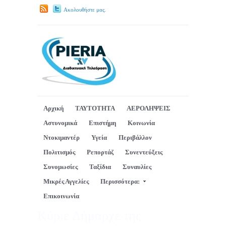
Ακολουθήστε μας.
Αρχική
ΤΑΥΤΟΤΗΤΑ
ΑΕΡΟΛΗΨΕΙΣ
Αστυνομικά
Επιστήμη
Κοινωνία
Ντοκιμαντέρ
Υγεία
Περιβάλλον
Πολιτισμός
Ρεπορτάζ
Συνεντεύξεις
Συνομωσίες
Ταξίδια
Συναυλίες
Μικρές Αγγελίες
Περισσότερα:
Επικοινωνία
Κύριε Δήμαρχε της