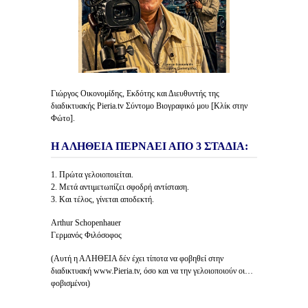
Γιώργος Οικονομίδης, Εκδότης και Διευθυντής της
διαδικτυακής Pieria.tv Σύντομο Βιογραφικό μου [Κλίκ στην
Φώτο].
Η ΑΛΗΘΕΙΑ ΠΕΡΝΑΕΙ ΑΠΟ 3 ΣΤΑΔΙΑ:
1. Πρώτα γελοιοποιείται.
2. Μετά αντιμετωπίζει σφοδρή αντίσταση.
3. Και τέλος, γίνεται αποδεκτή.
Arthur Schopenhauer
Γερμανός Φιλόσοφος
(Αυτή η ΑΛΗΘΕΙΑ δέν έχει τίποτα να φοβηθεί στην
διαδικτυακή www.Pieria.tv, όσο και να την γελοιοποιούν οι…
φοβισμένοι)