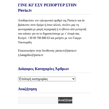
ΓΙΝΕ ΚΙ’ ΕΣΥ ΡΕΠΟΡΤΕΡ ΣΤΗΝ
Pieria.tv
Αποθηκεύστε τον τηλεφωνικό αριθμό της Pieria.tv και άν
βρίσκεστε στον δρόμο ή όπου αλλού, στείλτε μας τη
φωτογραφία με μικρή περιγραφή ή το βίντεο από ρεπορτάζ
που κάνατε για να το δημοσιεύσουμε με τ’ όνομά σας.
Κινητό: +30 69 700 800 63 και μιλήστε με τον Γιώργο
Οικονομίδη
Επικοινωνήστε στην διεύθυνση: pieria.tv@pieria.tv
ή katagelies@pieria.tv
Διάφορες Κατηγορίες Άρθρων
Διάφορες
Κατηγορίες
Άρθρων
Αναζήτηση