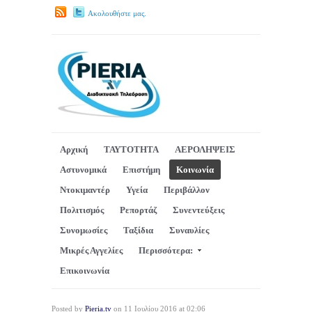
Ακολουθήστε μας.
Αρχική
ΤΑΥΤΟΤΗΤΑ
ΑΕΡΟΛΗΨΕΙΣ
Αστυνομικά
Επιστήμη
Κοινωνία
Ντοκιμαντέρ
Υγεία
Περιβάλλον
Πολιτισμός
Ρεπορτάζ
Συνεντεύξεις
Συνομωσίες
Ταξίδια
Συναυλίες
Μικρές Αγγελίες
Περισσότερα:
Επικοινωνία
Posted by
Pieria.tv
on 11 Ιουλίου 2016 at 02:06