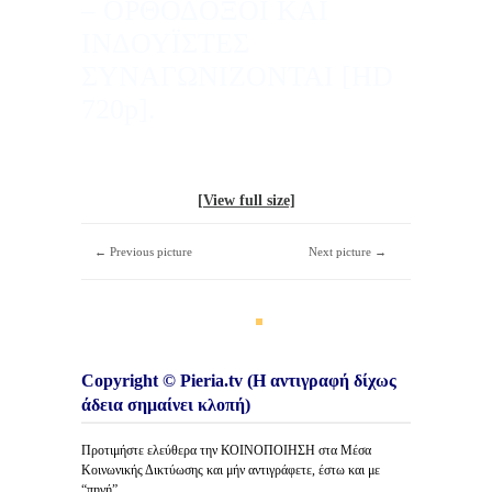
– ΟΡΘΟΔΟΞΟΙ ΚΑΙ
ΙΝΔΟΥΪΣΤΕΣ
ΣΥΝΑΓΩΝΙΖΟΝΤΑΙ [HD
720p].
[View full size]
← Previous picture
Next picture →
Copyright © Pieria.tv (Η αντιγραφή δίχως
άδεια σημαίνει κλοπή)
Προτιμήστε ελεύθερα την ΚΟΙΝΟΠΟΙΗΣΗ στα Μέσα
Κοινωνικής Δικτύωσης και μήν αντιγράφετε, έστω και με
“πηγή”.