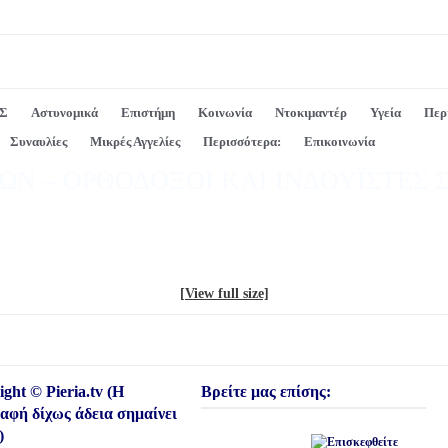
Σ
Αστυνομικά
Επιστήμη
Κοινωνία
Ντοκιμαντέρ
Υγεία
Περ
Συναυλίες
Μικρές Αγγελίες
Περισσότερα:
Επικοινωνία
ΙΩΝ – ΟΡΘΟΔΟΞΟΙ ΚΑΙ ΙΝΔΟΥΪΣΤΕΣ
[View full size]
ght © Pieria.tv (Η
Βρείτε μας επίσης:
ραφή δίχως άδεια σημαίνει
)