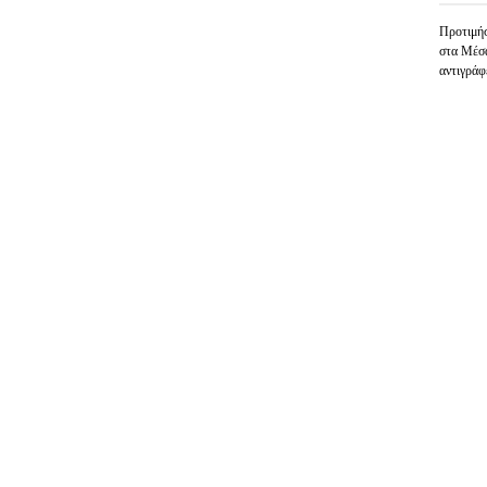
Προτιμή
στα Μέσα
αντιγράφ