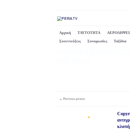
Αρχική
ΤΑΥΤΟΤΗΤΑ
ΑΕΡΟΛΗΨΕΙ
Συνεντεύξεις
Συνομωσίες
Ταξίδια
ΛΙΤΑΝΕΙΕΣ ΘΡΗΣΚΕ
[HD 720p].
← Previous picture
Copyri
αντιγ
κλοπή