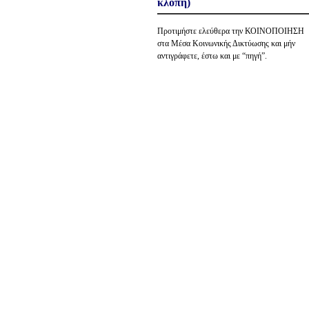
κλοπή)
Προτιμήστε ελεύθερα την ΚΟΙΝΟΠΟΙΗΣΗ
στα Μέσα Κοινωνικής Δικτύωσης και μήν
αντιγράφετε, έστω και με “πηγή”.