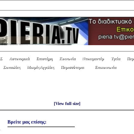
Σ
Αστυνομικά
Επιστήμη
Κοινωνία
Ντοκιμαντέρ
Υγεία
Περ
Συναυλίες
Μικρές Αγγελίες
Περισσότερα:
Επικοινωνία
αβολή Τελώνη και Φαρισαίου.
[View full size]
Βρείτε μας επίσης:
ι