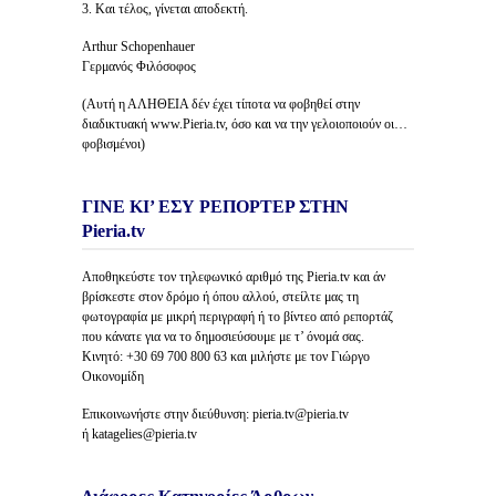
3. Και τέλος, γίνεται αποδεκτή.
Arthur Schopenhauer
Γερμανός Φιλόσοφος
(Αυτή η ΑΛΗΘΕΙΑ δέν έχει τίποτα να φοβηθεί στην
διαδικτυακή www.Pieria.tv, όσο και να την γελοιοποιούν οι…
φοβισμένοι)
ΓΙΝΕ ΚΙ’ ΕΣΥ ΡΕΠΟΡΤΕΡ ΣΤΗΝ
Pieria.tv
Αποθηκεύστε τον τηλεφωνικό αριθμό της Pieria.tv και άν
βρίσκεστε στον δρόμο ή όπου αλλού, στείλτε μας τη
φωτογραφία με μικρή περιγραφή ή το βίντεο από ρεπορτάζ
που κάνατε για να το δημοσιεύσουμε με τ’ όνομά σας.
Κινητό: +30 69 700 800 63 και μιλήστε με τον Γιώργο
Οικονομίδη
Επικοινωνήστε στην διεύθυνση: pieria.tv@pieria.tv
ή katagelies@pieria.tv