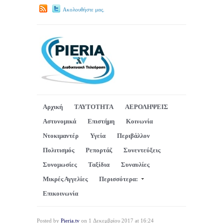
Ακολουθήστε μας.
Αρχική
ΤΑΥΤΟΤΗΤΑ
ΑΕΡΟΛΗΨΕΙΣ
Αστυνομικά
Επιστήμη
Κοινωνία
Ντοκιμαντέρ
Υγεία
Περιβάλλον
Πολιτισμός
Ρεπορτάζ
Συνεντεύξεις
Συνομωσίες
Ταξίδια
Συναυλίες
Μικρές Αγγελίες
Περισσότερα:
Επικοινωνία
Posted by
Pieria.tv
on 1 Δεκεμβρίου 2017 at 16:24