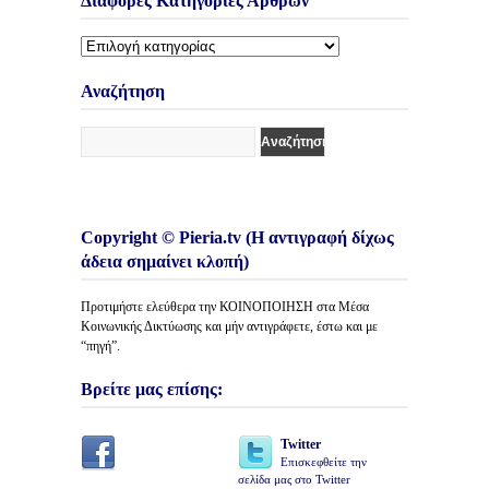
Διάφορες Κατηγορίες Άρθρων
Διάφορες
Κατηγορίες
Άρθρων
Αναζήτηση
Copyright © Pieria.tv (Η αντιγραφή δίχως
άδεια σημαίνει κλοπή)
Προτιμήστε ελεύθερα την ΚΟΙΝΟΠΟΙΗΣΗ στα Μέσα
Κοινωνικής Δικτύωσης και μήν αντιγράφετε, έστω και με
“πηγή”.
Βρείτε μας επίσης:
Twitter
Επισκεφθείτε την
σελίδα μας στο Twitter