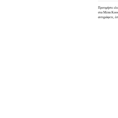
Προτιμήστε ε
στα Μέσα Κοινω
αντιγράφετε, έσ