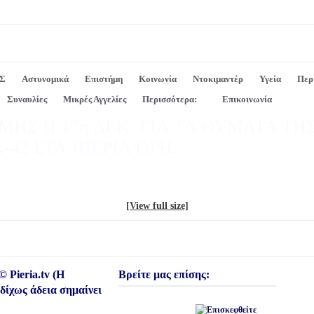
Σ
Αστυνομικά
Επιστήμη
Κοινωνία
Ντοκιμαντέρ
Υγεία
Περ
Συναυλίες
Μικρές Αγγελίες
Περισσότερα:
Επικοινωνία
ΗΣ Η 17η ΔΕΚ. ΓΙΑ ΤΑ ΘΥΜΑΤΑ ΤΗ
42 ΣΤΑ ΠΙΕΡΙΑ ΟΡΗ.
[View full size]
© Pieria.tv (Η
Βρείτε μας επίσης:
δίχως άδεια σημαίνει