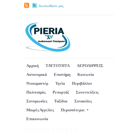
Ακολουθήστε μας.
Αρχική
ΤΑΥΤΟΤΗΤΑ
ΑΕΡΟΛΗΨΕΙΣ
Αστυνομικά
Επιστήμη
Κοινωνία
Ντοκιμαντέρ
Υγεία
Περιβάλλον
Πολιτισμός
Ρεπορτάζ
Συνεντεύξεις
Συνομωσίες
Ταξίδια
Συναυλίες
Μικρές Αγγελίες
Περισσότερα:
Επικοινωνία
ΜΑΥΡΗ ΗΜΕΡΑ