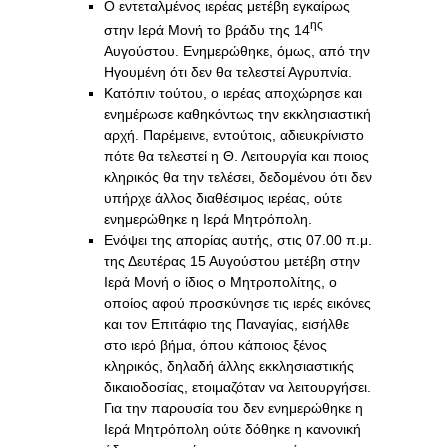
Ο εντεταλμένος ιερέας μετέβη εγκαίρως
ης
στην Ιερά Μονή το βράδυ της 14
Αυγούστου. Ενημερώθηκε, όμως, από την
Ηγουμένη ότι δεν θα τελεστεί Αγρυπνία.
Κατόπιν τούτου, ο ιερέας αποχώρησε και
ενημέρωσε καθηκόντως την εκκλησιαστική
αρχή. Παρέμεινε, εντούτοις, αδιευκρίνιστο
πότε θα τελεστεί η Θ. Λειτουργία και ποιος
κληρικός θα την τελέσει, δεδομένου ότι δεν
υπήρχε άλλος διαθέσιμος ιερέας, ούτε
ενημερώθηκε η Ιερά Μητρόπολη.
Ενόψει της απορίας αυτής, στις 07.00 π.μ.
της Δευτέρας 15 Αυγούστου μετέβη στην
Ιερά Μονή ο ίδιος ο Μητροπολίτης, ο
οποίος αφού προσκύνησε τις ιερές εικόνες
και τον Επιτάφιο της Παναγίας, εισήλθε
στο ιερό βήμα, όπου κάποιος ξένος
κληρικός, δηλαδή άλλης εκκλησιαστικής
δικαιοδοσίας, ετοιμαζόταν να λειτουργήσει.
Για την παρουσία του δεν ενημερώθηκε η
Ιερά Μητρόπολη ούτε δόθηκε η κανονική