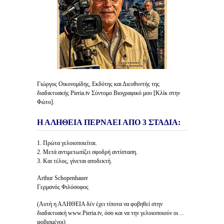
Γιώργος Οικονομίδης, Εκδότης και Διευθυντής της
διαδικτυακής Pieria.tv Σύντομο Βιογραφικό μου [Κλίκ στην
Φώτο].
Η ΑΛΗΘΕΙΑ ΠΕΡΝΑΕΙ ΑΠΟ 3 ΣΤΑΔΙΑ:
1. Πρώτα γελοιοποιείται.
2. Μετά αντιμετωπίζει σφοδρή αντίσταση.
3. Και τέλος, γίνεται αποδεκτή.
Arthur Schopenhauer
Γερμανός Φιλόσοφος
(Αυτή η ΑΛΗΘΕΙΑ δέν έχει τίποτα να φοβηθεί στην
διαδικτυακή www.Pieria.tv, όσο και να την γελοιοποιούν οι…
φοβισμένοι)