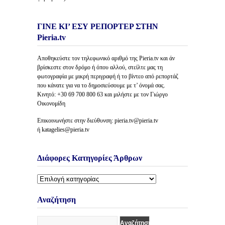
ΓΙΝΕ ΚΙ’ ΕΣΥ ΡΕΠΟΡΤΕΡ ΣΤΗΝ
Pieria.tv
Αποθηκεύστε τον τηλεφωνικό αριθμό της Pieria.tv και άν
βρίσκεστε στον δρόμο ή όπου αλλού, στείλτε μας τη
φωτογραφία με μικρή περιγραφή ή το βίντεο από ρεπορτάζ
που κάνατε για να το δημοσιεύσουμε με τ’ όνομά σας.
Κινητό: +30 69 700 800 63 και μιλήστε με τον Γιώργο
Οικονομίδη
Επικοινωνήστε στην διεύθυνση: pieria.tv@pieria.tv
ή katagelies@pieria.tv
Διάφορες Κατηγορίες Άρθρων
Διάφορες
Κατηγορίες
Άρθρων
Αναζήτηση