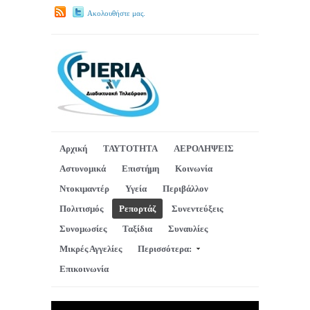
Ακολουθήστε μας.
Αρχική
ΤΑΥΤΟΤΗΤΑ
ΑΕΡΟΛΗΨΕΙΣ
Αστυνομικά
Επιστήμη
Κοινωνία
Ντοκιμαντέρ
Υγεία
Περιβάλλον
Πολιτισμός
Ρεπορτάζ
Συνεντεύξεις
Συνομωσίες
Ταξίδια
Συναυλίες
Μικρές Αγγελίες
Περισσότερα:
Επικοινωνία