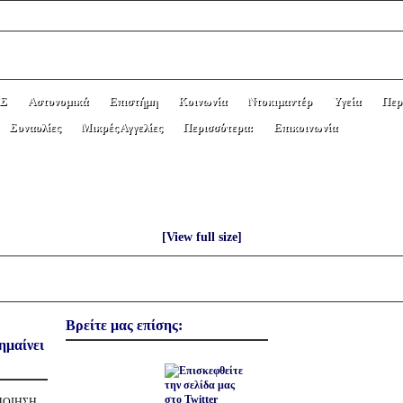
Σ
Αστυνομικά
Επιστήμη
Κοινωνία
Ντοκιμαντέρ
Υγεία
Περ
Συναυλίες
Μικρές Αγγελίες
Περισσότερα:
Επικοινωνία
ΟΚΡΑΤΕΙΟ ΝΟΣΟΚΟΜΕΙΟ ΘΕΣΣΑΛΟΝ
[View full size]
Βρείτε μας επίσης:
ημαίνει
ΟΠΟΙΗΣΗ