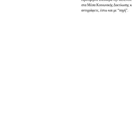
στα Μέσα Κοινωνικής Δικτύωσης κ
αντιγράφετε, έστω και με “πηγή”.