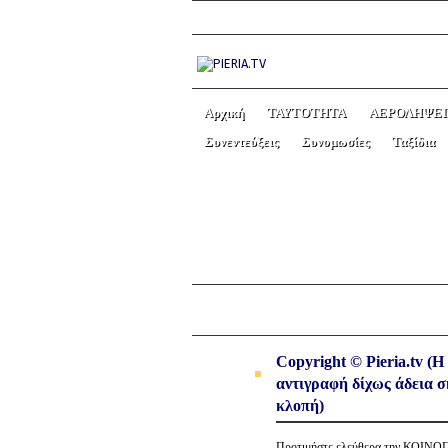
Αρχική
ΤΑΥΤΟΤΗΤΑ
ΑΕΡΟΛΗΨΕΙ
Συνεντεύξεις
Συνομωσίες
Ταξίδια
ΜΠΑΧΑΛΟ ΣΤΟ ΙΠΠ
← Previous picture
Copyright © Pieria.tv (Η
αντιγραφή δίχως άδεια σ
κλοπή)
Προτιμήστε ελεύθερα την ΚΟΙΝ