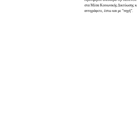
στα Μέσα Κοινωνικής Δικτύωσης κ
αντιγράφετε, έστω και με “πηγή”.