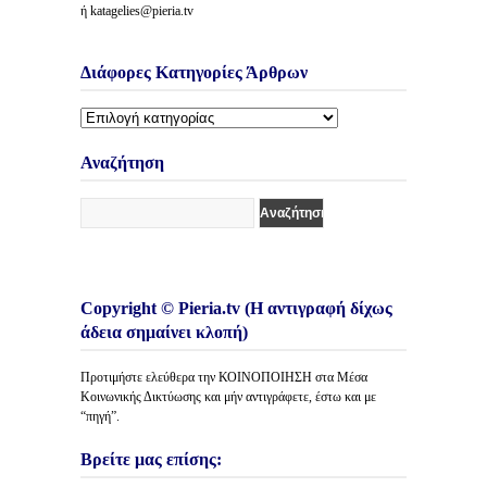
ή katagelies@pieria.tv
Διάφορες Κατηγορίες Άρθρων
Διάφορες
Κατηγορίες
Άρθρων
Αναζήτηση
Copyright © Pieria.tv (Η αντιγραφή δίχως
άδεια σημαίνει κλοπή)
Προτιμήστε ελεύθερα την ΚΟΙΝΟΠΟΙΗΣΗ στα Μέσα
Κοινωνικής Δικτύωσης και μήν αντιγράφετε, έστω και με
“πηγή”.
Βρείτε μας επίσης: