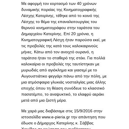
Με αφορμή τον εορτασμό των 40 χρόνων
δυναμικής πορείας της Κινηματογραφικής
Λέσχης Κατερίνης, τέθηκε από το κοινό της
Λέσχης το θέμα της επαναλειτουργίας του
θερινού κινηματογράφου στην ταράτσα του
Δημαρχείου Κατερίνης. Επί 20 χρόνια, η
Κινηματογραφική Λέσχη ήταν παρούσα εκεί, με
τις προβολές της κατά τους καλοκαιρινούς
μήνες. Κάτω από τον ανοιχτό ουρανό, η
ταράτσα ήταν το σταθερό της στέκι. Για πολλά
καλοκαίρια οι προβολές της ταυτίστηκαν με
μυρωδιές από αγιόκλημα και γιασεμί με το
Αυγουστιάτικο φεγγάρι πάνω από την πόλη, με
μια ατμόσφαιρα γλυκιάς νοσταλγίας μιας άλλης
εποχής όπου τη θέαση συνόδευε το κλασσικό
πασατέμπο, το αναψυκτικό, το ελαφρύ αεράκι
μετά από μια ζεστή μέρα.
Με χαρά μας διαβάσαμε στις 15/9/2016 στην
ιστοσελίδα www.e-pieria.gr την απάντηση που
έδωσε ο Δήμαρχος Κατερίνης κ. Σάββας
Χιονίδης σε ερώτηση του ανεξάρτητου