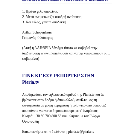
1. Πρώτα γελοιοποιείται.
2. Μετά αντιμετωπίζει σφοδρή αντίσταση.
3. Και τέλος, γίνεται αποδεκτή.
Arthur Schopenhauer
Γερμανός Φιλόσοφος
(Αυτή η ΑΛΗΘΕΙΑ δέν έχει τίποτα να φοβηθεί στην
διαδικτυακή www.Pieria.tv, όσο και να την γελοιοποιούν οι…
φοβισμένοι)
ΓΙΝΕ ΚΙ’ ΕΣΥ ΡΕΠΟΡΤΕΡ ΣΤΗΝ
Pieria.tv
Αποθηκεύστε τον τηλεφωνικό αριθμό της Pieria.tv και άν
βρίσκεστε στον δρόμο ή όπου αλλού, στείλτε μας τη
φωτογραφία με μικρή περιγραφή ή το βίντεο από ρεπορτάζ
που κάνατε για να το δημοσιεύσουμε με τ’ όνομά σας.
Κινητό: +30 69 700 800 63 και μιλήστε με τον Γιώργο
Οικονομίδη
Επικοινωνήστε στην διεύθυνση: pieria.tv@pieria.tv