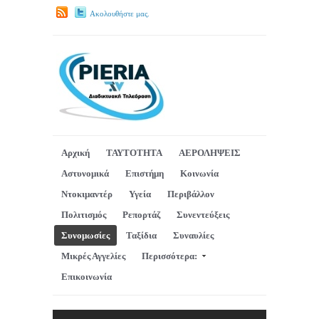
Ακολουθήστε μας.
Αρχική
ΤΑΥΤΟΤΗΤΑ
ΑΕΡΟΛΗΨΕΙΣ
Αστυνομικά
Επιστήμη
Κοινωνία
Ντοκιμαντέρ
Υγεία
Περιβάλλον
Πολιτισμός
Ρεπορτάζ
Συνεντεύξεις
Συνομωσίες
Ταξίδια
Συναυλίες
Μικρές Αγγελίες
Περισσότερα:
Επικοινωνία