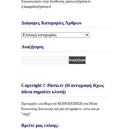
Επικοινωνήστε στην διεύθυνση: pieria.tv@pieria.tv
ή katagelies@pieria.tv
Διάφορες Κατηγορίες Άρθρων
Διάφορες
Κατηγορίες
Άρθρων
Αναζήτηση
Copyright © Pieria.tv (Η αντιγραφή δίχως
άδεια σημαίνει κλοπή)
Προτιμήστε ελεύθερα την ΚΟΙΝΟΠΟΙΗΣΗ στα Μέσα
Κοινωνικής Δικτύωσης και μήν αντιγράφετε, έστω και με
“πηγή”.
Βρείτε μας επίσης: