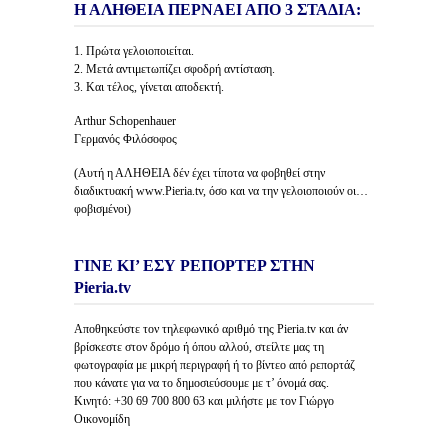
Η ΑΛΗΘΕΙΑ ΠΕΡΝΑΕΙ ΑΠΟ 3 ΣΤΑΔΙΑ:
1. Πρώτα γελοιοποιείται.
2. Μετά αντιμετωπίζει σφοδρή αντίσταση.
3. Και τέλος, γίνεται αποδεκτή.
Arthur Schopenhauer
Γερμανός Φιλόσοφος
(Αυτή η ΑΛΗΘΕΙΑ δέν έχει τίποτα να φοβηθεί στην
διαδικτυακή www.Pieria.tv, όσο και να την γελοιοποιούν οι…
φοβισμένοι)
ΓΙΝΕ ΚΙ’ ΕΣΥ ΡΕΠΟΡΤΕΡ ΣΤΗΝ
Pieria.tv
Αποθηκεύστε τον τηλεφωνικό αριθμό της Pieria.tv και άν
βρίσκεστε στον δρόμο ή όπου αλλού, στείλτε μας τη
φωτογραφία με μικρή περιγραφή ή το βίντεο από ρεπορτάζ
που κάνατε για να το δημοσιεύσουμε με τ’ όνομά σας.
Κινητό: +30 69 700 800 63 και μιλήστε με τον Γιώργο
Οικονομίδη