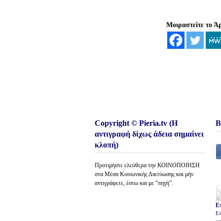
Μοιραστείτε το Ά
Copyright © Pieria.tv (Η
Β
αντιγραφή δίχως άδεια σημαίνει
κλοπή)
Προτιμήστε ελεύθερα την ΚΟΙΝΟΠΟΙΗΣΗ
στα Μέσα Κοινωνικής Δικτύωσης και μήν
αντιγράφετε, έστω και με “πηγή”.
Ε
Επ