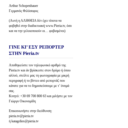
Arthur Schopenhauer
Γερμανός Φιλόσοφος
(Αυτή η ΑΛΗΘΕΙΑ δέν έχει τίποτα να
φοβηθεί στην διαδικτυακή www.Pieria.tv, όσο
και να την γελοιοποιούν οι… φοβισμένοι)
ΓΙΝΕ ΚΙ’ ΕΣΥ ΡΕΠΟΡΤΕΡ
ΣΤΗΝ Pieria.tv
Αποθηκεύστε τον τηλεφωνικό αριθμό της
Pieria.tv και άν βρίσκεστε στον δρόμο ή όπου
αλλού, στείλτε μας τη φωτογραφία με μικρή
περιγραφή ή το βίντεο από ρεπορτάζ που
κάνατε για να το δημοσιεύσουμε με τ’ όνομά
σας.
Κινητό: +30 69 700 800 63 και μιλήστε με τον
Γιώργο Οικονομίδη
Επικοινωνήστε στην διεύθυνση:
pieria.tv@pieria.tv
ή katagelies@pieria.tv