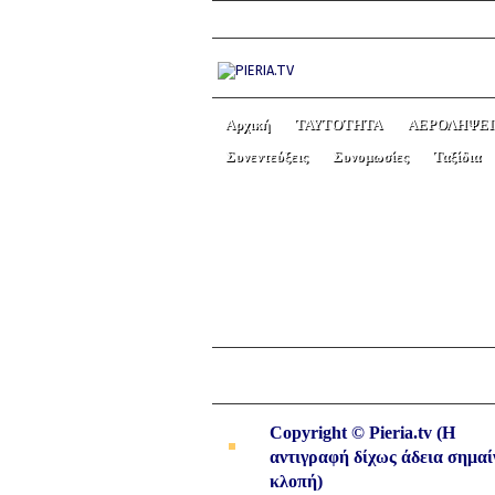
Αρχική
ΤΑΥΤΟΤΗΤΑ
ΑΕΡΟΛΗΨΕΙ
Συνεντεύξεις
Συνομωσίες
Ταξίδια
ΟΧΙ ΣΤΙΣ ΓΕΡΜΑΝΙΚ
ΠΑΣΟΚ και ΠΟΤΑΜΙ.
Copyright © Pieria.tv (Η
αντιγραφή δίχως άδεια σημαί
κλοπή)