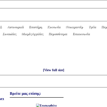
Σ
Αστυνομικά
Επιστήμη
Κοινωνία
Ντοκιμαντέρ
Υγεία
Περ
Συναυλίες
Μικρές Αγγελίες
Περισσότερα:
Επικοινωνία
ΕΣ ΑΠΟΖΗΜΕΙΩΣΕΙΣ ΑΠΟ ΕΥΡΩΒΟΥΛΕ
[View full size]
Βρείτε μας επίσης:
νει