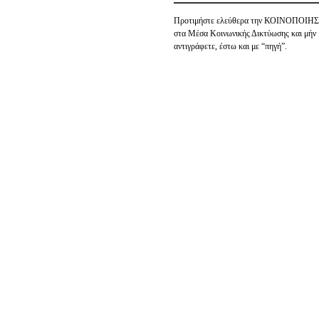
Προτιμήστε ελεύθερα την ΚΟΙΝΟΠΟΙΗ
στα Μέσα Κοινωνικής Δικτύωσης και μήν
αντιγράφετε, έστω και με “πηγή”.