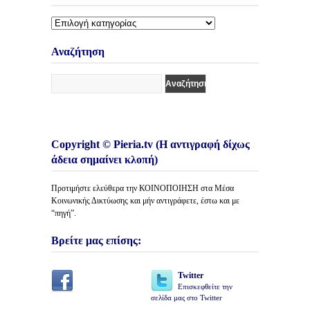
Διάφορες
Κατηγορίες
Άρθρων
Αναζήτηση
Copyright © Pieria.tv (Η αντιγραφή δίχως
άδεια σημαίνει κλοπή)
Προτιμήστε ελεύθερα την ΚΟΙΝΟΠΟΙΗΣΗ στα Μέσα
Κοινωνικής Δικτύωσης και μήν αντιγράφετε, έστω και με
“πηγή”.
Βρείτε μας επίσης:
Twitter
Επισκεφθείτε την
σελίδα μας στο Twitter