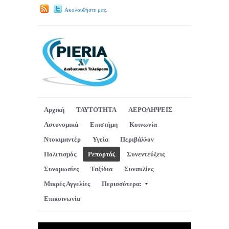
Ακολουθήστε μας.
Αρχική
ΤΑΥΤΟΤΗΤΑ
ΑΕΡΟΛΗΨΕΙΣ
Αστυνομικά
Επιστήμη
Κοινωνία
Ντοκιμαντέρ
Υγεία
Περιβάλλον
Πολιτισμός
Ρεπορτάζ
Συνεντεύξεις
Συνομωσίες
Ταξίδια
Συναυλίες
Μικρές Αγγελίες
Περισσότερα:
Επικοινωνία