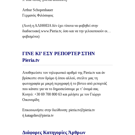
Arthur Schopenhauer
Γερμανός Φιλόσοφος
(Αυτή η ΑΛΗΘΕΙΑ δέν έχει τίποτα να φοβηθεί στην
διαδικτυακή www.Pieria.tv, όσο και να την γελοιοποιούν οι…
φοβισμένοι)
ΓΙΝΕ ΚΙ’ ΕΣΥ ΡΕΠΟΡΤΕΡ ΣΤΗΝ
Pieria.tv
Αποθηκεύστε τον τηλεφωνικό αριθμό της Pieria.tv και άν
βρίσκεστε στον δρόμο ή όπου αλλού, στείλτε μας τη
φωτογραφία με μικρή περιγραφή ή το βίντεο από ρεπορτάζ
που κάνατε για να το δημοσιεύσουμε με τ’ όνομά σας.
Κινητό: +30 69 700 800 63 και μιλήστε με τον Γιώργο
Οικονομίδη
Επικοινωνήστε στην διεύθυνση: pieria.tv@pieria.tv
ή katagelies@pieria.tv
Διάφορες Κατηγορίες Άρθρων