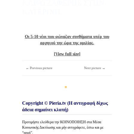
ΚΑΡΑΤΖΑΦΕΡΗΣ ΣΤΗΝ
ΚΑΤΕΡΙΝΗ.
Οι 5-10 νέοι που φώναζαν συνθήματα υπέρ του
αρχηγού την ώρα της ομιλίας.
[View full size]
← Previous picture
Next picture →
Copyright © Pieria.tv (Η αντιγραφή δίχως
άδεια σημαίνει κλοπή)
Προτιμήστε ελεύθερα την ΚΟΙΝΟΠΟΙΗΣΗ στα Μέσα
Κοινωνικής Δικτύωσης και μήν αντιγράφετε, έστω και με
“πηγή”.