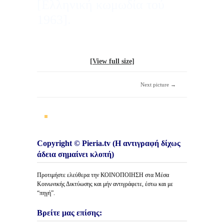
[Ελληνική κωμωδία τού
1963].
[View full size]
Next picture →
Copyright © Pieria.tv (Η αντιγραφή δίχως
άδεια σημαίνει κλοπή)
Προτιμήστε ελεύθερα την ΚΟΙΝΟΠΟΙΗΣΗ στα Μέσα
Κοινωνικής Δικτύωσης και μήν αντιγράφετε, έστω και με
“πηγή”.
Βρείτε μας επίσης: