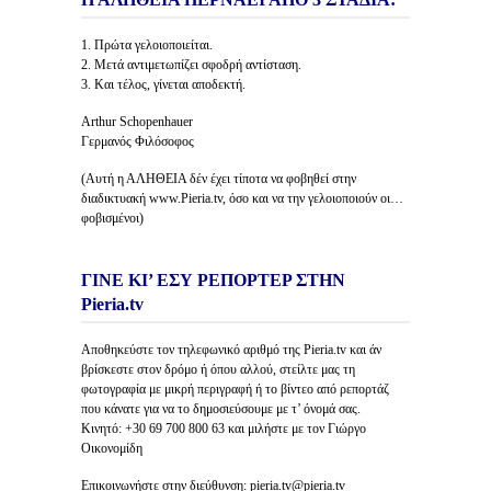
1. Πρώτα γελοιοποιείται.
2. Μετά αντιμετωπίζει σφοδρή αντίσταση.
3. Και τέλος, γίνεται αποδεκτή.
Arthur Schopenhauer
Γερμανός Φιλόσοφος
(Αυτή η ΑΛΗΘΕΙΑ δέν έχει τίποτα να φοβηθεί στην
διαδικτυακή www.Pieria.tv, όσο και να την γελοιοποιούν οι…
φοβισμένοι)
ΓΙΝΕ ΚΙ’ ΕΣΥ ΡΕΠΟΡΤΕΡ ΣΤΗΝ
Pieria.tv
Αποθηκεύστε τον τηλεφωνικό αριθμό της Pieria.tv και άν
βρίσκεστε στον δρόμο ή όπου αλλού, στείλτε μας τη
φωτογραφία με μικρή περιγραφή ή το βίντεο από ρεπορτάζ
που κάνατε για να το δημοσιεύσουμε με τ’ όνομά σας.
Κινητό: +30 69 700 800 63 και μιλήστε με τον Γιώργο
Οικονομίδη
Επικοινωνήστε στην διεύθυνση: pieria.tv@pieria.tv