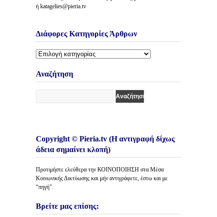
ή katagelies@pieria.tv
Διάφορες Κατηγορίες Άρθρων
Διάφορες
Κατηγορίες
Άρθρων
Αναζήτηση
Copyright © Pieria.tv (Η αντιγραφή δίχως
άδεια σημαίνει κλοπή)
Προτιμήστε ελεύθερα την ΚΟΙΝΟΠΟΙΗΣΗ στα Μέσα
Κοινωνικής Δικτύωσης και μήν αντιγράφετε, έστω και με
“πηγή”.
Βρείτε μας επίσης: