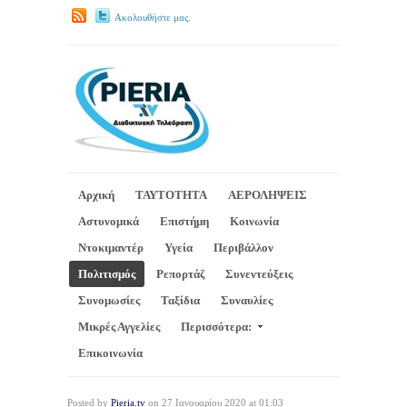
Ακολουθήστε μας.
Αρχική
ΤΑΥΤΟΤΗΤΑ
ΑΕΡΟΛΗΨΕΙΣ
Αστυνομικά
Επιστήμη
Κοινωνία
Ντοκιμαντέρ
Υγεία
Περιβάλλον
Πολιτισμός
Ρεπορτάζ
Συνεντεύξεις
Συνομωσίες
Ταξίδια
Συναυλίες
Μικρές Αγγελίες
Περισσότερα:
Επικοινωνία
Posted by
Pieria.tv
on 27 Ιανουαρίου 2020 at 01:03