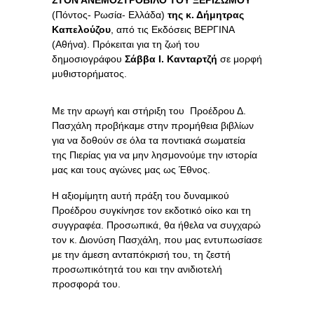
(Πόντος- Ρωσία- Ελλάδα)
της κ. Δήμητρας
Καπελούζου
, από τις Εκδόσεις ΒΕΡΓΙΝΑ
(Αθήνα). Πρόκειται για τη ζωή του
δημοσιογράφου
Σάββα Ι. Κανταρτζή
σε μορφή
μυθιστορήματος.
Με την αρωγή και στήριξη του Προέδρου Δ.
Πασχάλη προβήκαμε στην προμήθεια βιβλίων
για να δοθούν σε όλα τα ποντιακά σωματεία
της Πιερίας για να μην λησμονούμε την ιστορία
μας και τους αγώνες μας ως Έθνος.
Η αξιομίμητη αυτή πράξη του δυναμικού
Προέδρου συγκίνησε τον εκδοτικό οίκο και τη
συγγραφέα. Προσωπικά, θα ήθελα να συγχαρώ
τον κ. Διονύση Πασχάλη, που μας εντυπωσίασε
με την άμεση ανταπόκρισή του, τη ζεστή
προσωπικότητά του και την ανιδιοτελή
προσφορά του.