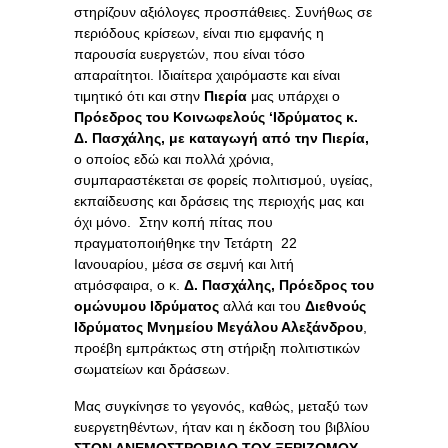
στηρίζουν αξιόλογες προσπάθειες. Συνήθως σε
περιόδους κρίσεων, είναι πιο εμφανής η
παρουσία ευεργετών, που είναι τόσο
απαραίτητοι. Ιδιαίτερα χαιρόμαστε και είναι
τιμητικό ότι και στην
Πιερία
μας υπάρχει ο
Πρόεδρος του Κοινωφελούς ‘Ιδρύματος κ.
Δ. Πασχάλης, με καταγωγή από την Πιερία,
ο οποίος εδώ και πολλά χρόνια,
συμπαραστέκεται σε φορείς πολιτισμού, υγείας,
εκπαίδευσης και δράσεις της περιοχής μας και
όχι μόνο. Στην κοπή πίτας που
πραγματοποιήθηκε την Τετάρτη 22
Ιανουαρίου, μέσα σε σεμνή και λιτή
ατμόσφαιρα, ο κ.
Δ. Πασχάλης, Πρόεδρος του
ομώνυμου Ιδρύματος
αλλά και του
Διεθνούς
Ιδρύματος Μνημείου Μεγάλου Αλεξάνδρου
,
προέβη εμπράκτως στη στήριξη πολιτιστικών
σωματείων και δράσεων.
Μας συγκίνησε το γεγονός, καθώς, μεταξύ των
ευεργετηθέντων, ήταν και η έκδοση του βιβλίου
ΣΤΟΝ ΑΝΕΜΟΣΤΡΟΒΙΛΟ ΤΟΥ ΞΕΡΙΖΩΜΟΥ