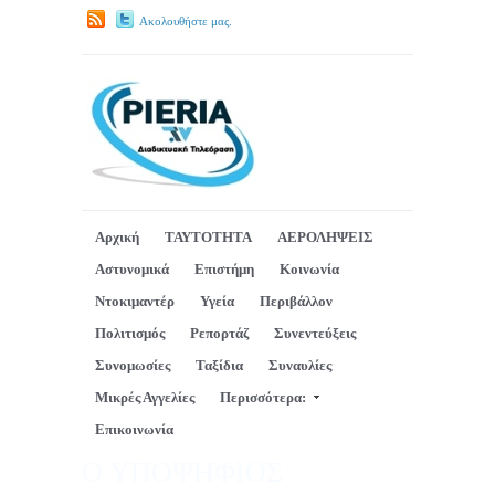
Ακολουθήστε μας.
Αρχική
ΤΑΥΤΟΤΗΤΑ
ΑΕΡΟΛΗΨΕΙΣ
Αστυνομικά
Επιστήμη
Κοινωνία
Ντοκιμαντέρ
Υγεία
Περιβάλλον
Πολιτισμός
Ρεπορτάζ
Συνεντεύξεις
Συνομωσίες
Ταξίδια
Συναυλίες
Μικρές Αγγελίες
Περισσότερα:
Επικοινωνία
Ο ΥΠΟΨΗΦΙΟΣ