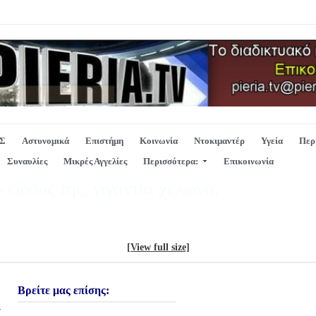
Σ
Αστυνομικά
Επιστήμη
Κοινωνία
Ντοκιμαντέρ
Υγεία
Περ
Συναυλίες
Μικρές Αγγελίες
Περισσότερα:
Επικοινωνία
 είδους της, γιγάντια χελώνα.
[View full size]
Βρείτε μας επίσης:
ι