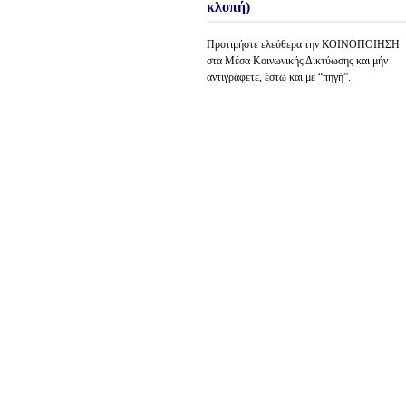
κλοπή)
Προτιμήστε ελεύθερα την ΚΟΙΝΟΠΟΙΗΣΗ
στα Μέσα Κοινωνικής Δικτύωσης και μήν
αντιγράφετε, έστω και με “πηγή”.