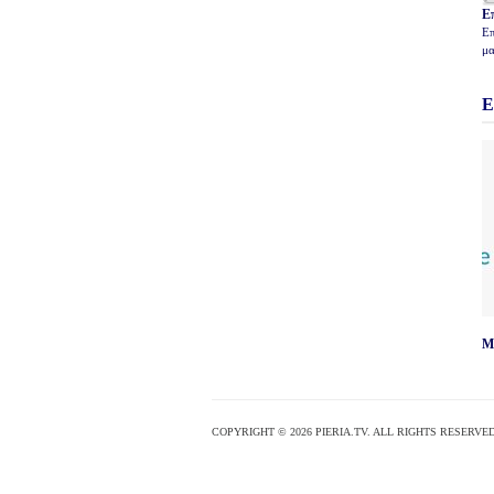
Ε
Επ
μα
Ε
M
COPYRIGHT © 2026 PIERIA.TV. ALL RIGHTS RESERVED