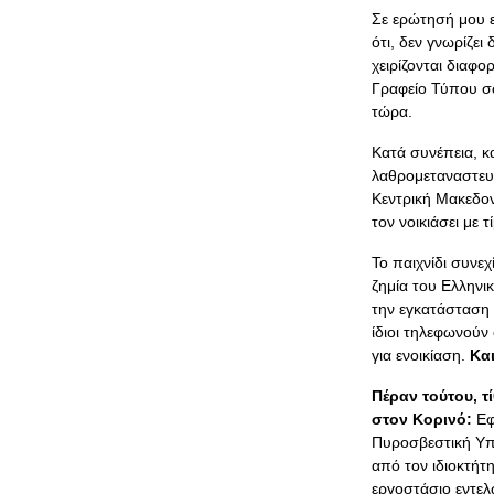
Σε ερώτησή μου 
ότι, δεν γνωρίζει
χειρίζονται διαφο
Γραφείο Τύπου σω
τώρα.
Κατά συνέπεια, κ
λαθρομεταναστευτ
Κεντρική Μακεδον
τον νοικιάσει με
Το παιχνίδι συνε
ζημία του Ελληνι
την εγκατάσταση 
ίδιοι τηλεφωνούν
για ενοικίαση.
Κα
Πέραν τούτου, τ
στον Κορινό:
Εφ
Πυροσβεστική Υπη
από τον ιδιοκτήτ
εργοστάσιο εντε