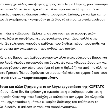
εάν υπάρχει άλλος υποψήφιος χώρος στον Νομό Πιερίας, μου απάντησ
 διότι είναι δύσκολο να έχει κάποια λίστα εφόσον το ζήτημα αυτό το
ρετικές υπηρεσίες διαφορετικών υπουργείων. Επίσης, για να έχει και το
στή ενημέρωση, «κυνηγούν» μετά βίας τά κέντρα τα οποία ανοίγουν
αι η ίδια η κυβέρνηση βρίσκεται σε σύγχυση με το προσφυγικό–
κό, διότι τά υποψήφια κέντρα φιλοξενίας είναι πάρα πολλά στην
ία. Σε χαλεπούς καιρούς ο καθένας που διαθέτει χώρο προσπαθεί να
 τίμημα για την εγκατάσταση των ανθρώπων αυτών.
χίζεται εις βάρος των λαθρομεταναστών αλλά περισσότερο σε βάρος και
κού λαού. Ακούμε υπουργούς και βουλευτές να… «διαμαρτύρονται» για
προσφύγων στον τόπο τους (για τά μάτια δηλαδή) και από την άλλη οι
 στο Γραφείο Τύπου ζητώντας να προτιμηθεί κάποιος χώρος δικός τους
ι αυτό είναι… «καρατσεκαρισμένο».
ίθεται και άλλο ζήτημα για το εν λόγω εργοστάσιο της ΚΟΡΤΑΓΚ
όσον τελικά δεν θα έρθουν για εγκατάσταση οι λαθρομετανάστες, η
ρεσία Κατερίνης που διετάχθη να καθαρίσει τον χώρο, θα πληρωθεί
η του εργοστασίου ή μήπως ευκαιρίας δοθείσης του καθάρισαν το
λώς δωρεάν, ή μάλλον με χρήματα φορολογουμένων;