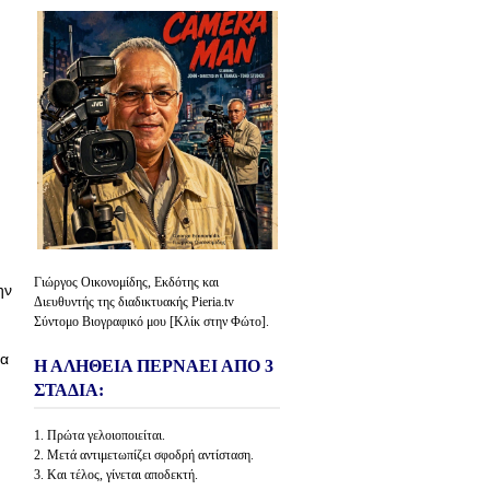
Γιώργος Οικονομίδης, Εκδότης και
ην
Διευθυντής της διαδικτυακής Pieria.tv
Σύντομο Βιογραφικό μου [Κλίκ στην Φώτο].
ια
Η ΑΛΗΘΕΙΑ ΠΕΡΝΑΕΙ ΑΠΟ 3
ΣΤΑΔΙΑ:
1. Πρώτα γελοιοποιείται.
2. Μετά αντιμετωπίζει σφοδρή αντίσταση.
3. Και τέλος, γίνεται αποδεκτή.