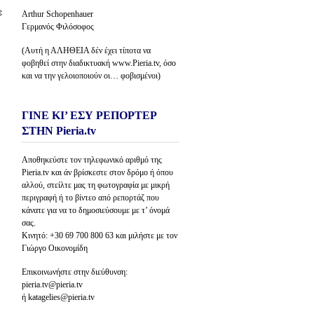
ε
Arthur Schopenhauer
Γερμανός Φιλόσοφος
(Αυτή η ΑΛΗΘΕΙΑ δέν έχει τίποτα να
φοβηθεί στην διαδικτυακή www.Pieria.tv, όσο
και να την γελοιοποιούν οι… φοβισμένοι)
ΓΙΝΕ ΚΙ’ ΕΣΥ ΡΕΠΟΡΤΕΡ
ΣΤΗΝ Pieria.tv
Αποθηκεύστε τον τηλεφωνικό αριθμό της
Pieria.tv και άν βρίσκεστε στον δρόμο ή όπου
αλλού, στείλτε μας τη φωτογραφία με μικρή
περιγραφή ή το βίντεο από ρεπορτάζ που
κάνατε για να το δημοσιεύσουμε με τ’ όνομά
σας.
Κινητό: +30 69 700 800 63 και μιλήστε με τον
Γιώργο Οικονομίδη
Επικοινωνήστε στην διεύθυνση:
pieria.tv@pieria.tv
ή katagelies@pieria.tv