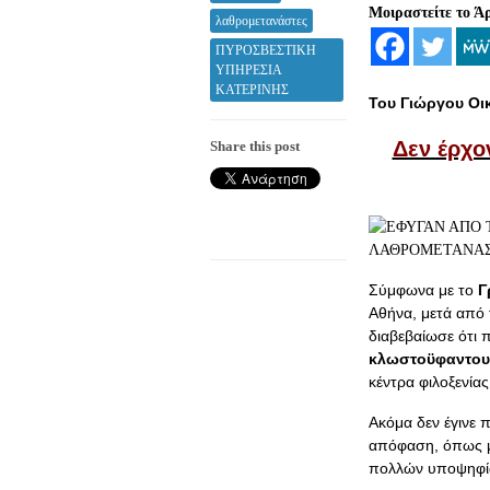
Μοιραστείτε το Ά
λαθρομετανάστες
ΠΥΡΟΣΒΕΣΤΙΚΗ
ΥΠΗΡΕΣΙΑ
ΚΑΤΕΡΙΝΗΣ
Του Γιώργου Οι
Δεν έρχον
Share this post
Σύμφωνα με το
Γ
Αθήνα, μετά από 
διαβεβαίωσε ότι 
κλωστοϋφαντουρ
κέντρα φιλοξενία
Ακόμα δεν έγινε
απόφαση, όπως μ
πολλών υποψηφίω