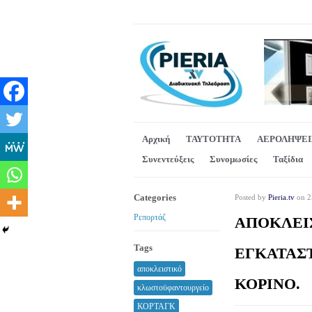
Αρχική
ΤΑΥΤΟΤΗΤΑ
ΑΕΡΟΛΗΨΕΙ
Συνεντεύξεις
Συνομωσίες
Ταξίδια
Categories
Posted by
Pieria.tv
on 2
Ρεπορτάζ
ΑΠΟΚΛΕΙΣ
Tags
ΕΓΚΑΤΑΣ
αποκλειστικό
ΚΟΡΙΝΟ.
κλωστοϋφαντουργείο
ΚΟΡΤΑΓΚ