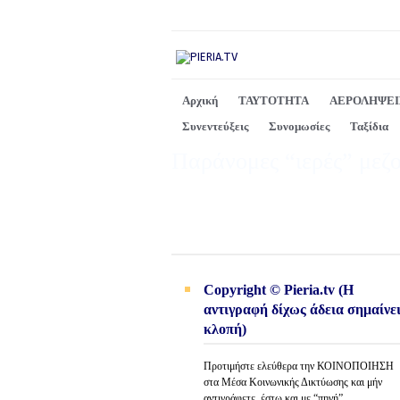
Αρχική
ΤΑΥΤΟΤΗΤΑ
ΑΕΡΟΛΗΨΕΙ
Συνεντεύξεις
Συνομωσίες
Ταξίδια
Παράνομες “ιερές” μεζ
Copyright © Pieria.tv (Η
αντιγραφή δίχως άδεια σημαίνε
κλοπή)
Προτιμήστε ελεύθερα την ΚΟΙΝΟΠΟΙΗΣΗ
στα Μέσα Κοινωνικής Δικτύωσης και μήν
αντιγράφετε, έστω και με “πηγή”.