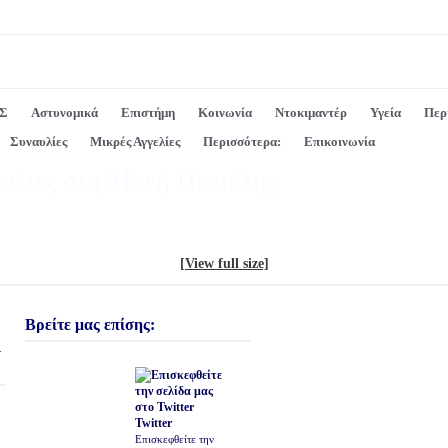
Σ
Αστυνομικά
Επιστήμη
Κοινωνία
Ντοκιμαντέρ
Υγεία
Περ
Συναυλίες
Μικρές Αγγελίες
Περισσότερα:
Επικοινωνία
ονέτες στη Μονή Πεντέλης
[View full size]
Βρείτε μας επίσης:
ι
Twitter
Επισκεφθείτε την