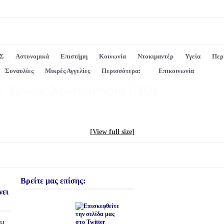
Σ
Αστυνομικά
Επιστήμη
Κοινωνία
Ντοκιμαντέρ
Υγεία
Περ
Συναυλίες
Μικρές Αγγελίες
Περισσότερα:
Επικοινωνία
ι Ύμνους Χριστιανικούς [HD].
[View full size]
Βρείτε μας επίσης:
νει
ΣΗ