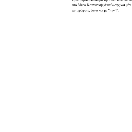
στα Μέσα Κοινωνικής Δικτύωσης και μήν
αντιγράφετε, έστω και με “πηγή”.