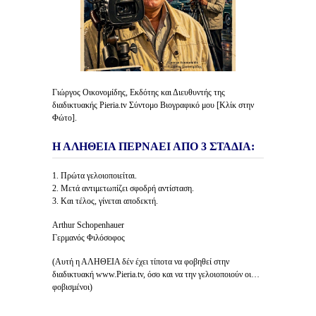
Γιώργος Οικονομίδης, Εκδότης και Διευθυντής της
διαδικτυακής Pieria.tv Σύντομο Βιογραφικό μου [Κλίκ στην
Φώτο].
Η ΑΛΗΘΕΙΑ ΠΕΡΝΑΕΙ ΑΠΟ 3 ΣΤΑΔΙΑ:
1. Πρώτα γελοιοποιείται.
2. Μετά αντιμετωπίζει σφοδρή αντίσταση.
3. Και τέλος, γίνεται αποδεκτή.
Arthur Schopenhauer
Γερμανός Φιλόσοφος
(Αυτή η ΑΛΗΘΕΙΑ δέν έχει τίποτα να φοβηθεί στην
διαδικτυακή www.Pieria.tv, όσο και να την γελοιοποιούν οι…
φοβισμένοι)