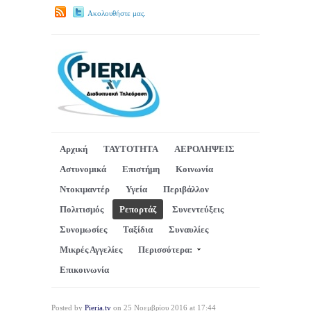
Ακολουθήστε μας.
Αρχική
ΤΑΥΤΟΤΗΤΑ
ΑΕΡΟΛΗΨΕΙΣ
Αστυνομικά
Επιστήμη
Κοινωνία
Ντοκιμαντέρ
Υγεία
Περιβάλλον
Πολιτισμός
Ρεπορτάζ
Συνεντεύξεις
Συνομωσίες
Ταξίδια
Συναυλίες
Μικρές Αγγελίες
Περισσότερα:
Επικοινωνία
Posted by
Pieria.tv
on 25 Νοεμβρίου 2016 at 17:44