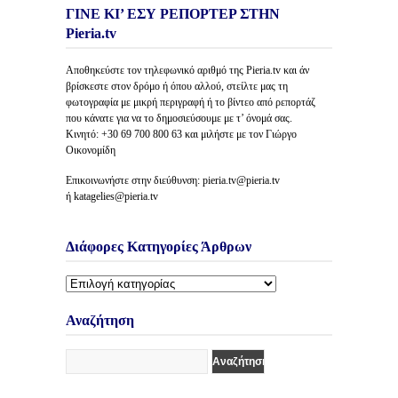
ΓΙΝΕ ΚΙ’ ΕΣΥ ΡΕΠΟΡΤΕΡ ΣΤΗΝ
Pieria.tv
Αποθηκεύστε τον τηλεφωνικό αριθμό της Pieria.tv και άν
βρίσκεστε στον δρόμο ή όπου αλλού, στείλτε μας τη
φωτογραφία με μικρή περιγραφή ή το βίντεο από ρεπορτάζ
που κάνατε για να το δημοσιεύσουμε με τ’ όνομά σας.
Κινητό: +30 69 700 800 63 και μιλήστε με τον Γιώργο
Οικονομίδη
Επικοινωνήστε στην διεύθυνση: pieria.tv@pieria.tv
ή katagelies@pieria.tv
Διάφορες Κατηγορίες Άρθρων
Διάφορες
Κατηγορίες
Άρθρων
Αναζήτηση