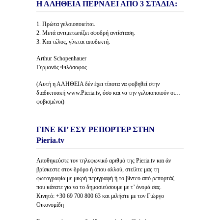
Η ΑΛΗΘΕΙΑ ΠΕΡΝΑΕΙ ΑΠΟ 3 ΣΤΑΔΙΑ:
1. Πρώτα γελοιοποιείται.
2. Μετά αντιμετωπίζει σφοδρή αντίσταση.
3. Και τέλος, γίνεται αποδεκτή.
Arthur Schopenhauer
Γερμανός Φιλόσοφος
(Αυτή η ΑΛΗΘΕΙΑ δέν έχει τίποτα να φοβηθεί στην
διαδικτυακή www.Pieria.tv, όσο και να την γελοιοποιούν οι…
φοβισμένοι)
ΓΙΝΕ ΚΙ’ ΕΣΥ ΡΕΠΟΡΤΕΡ ΣΤΗΝ
Pieria.tv
Αποθηκεύστε τον τηλεφωνικό αριθμό της Pieria.tv και άν
βρίσκεστε στον δρόμο ή όπου αλλού, στείλτε μας τη
φωτογραφία με μικρή περιγραφή ή το βίντεο από ρεπορτάζ
που κάνατε για να το δημοσιεύσουμε με τ’ όνομά σας.
Κινητό: +30 69 700 800 63 και μιλήστε με τον Γιώργο
Οικονομίδη