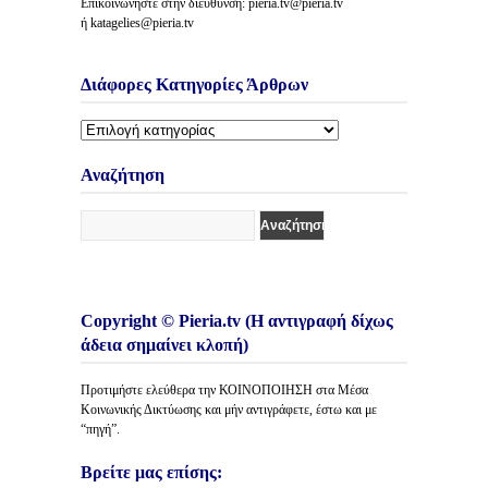
Επικοινωνήστε στην διεύθυνση: pieria.tv@pieria.tv
ή katagelies@pieria.tv
Διάφορες Κατηγορίες Άρθρων
Διάφορες
Κατηγορίες
Άρθρων
Αναζήτηση
Copyright © Pieria.tv (Η αντιγραφή δίχως
άδεια σημαίνει κλοπή)
Προτιμήστε ελεύθερα την ΚΟΙΝΟΠΟΙΗΣΗ στα Μέσα
Κοινωνικής Δικτύωσης και μήν αντιγράφετε, έστω και με
“πηγή”.
Βρείτε μας επίσης: