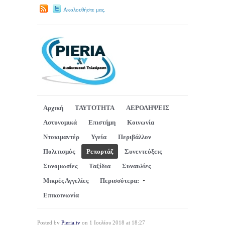
Ακολουθήστε μας.
Αρχική
ΤΑΥΤΟΤΗΤΑ
ΑΕΡΟΛΗΨΕΙΣ
Αστυνομικά
Επιστήμη
Κοινωνία
Ντοκιμαντέρ
Υγεία
Περιβάλλον
Πολιτισμός
Ρεπορτάζ
Συνεντεύξεις
Συνομωσίες
Ταξίδια
Συναυλίες
Μικρές Αγγελίες
Περισσότερα:
Επικοινωνία
Posted by
Pieria.tv
on 1 Ιουλίου 2018 at 18:27