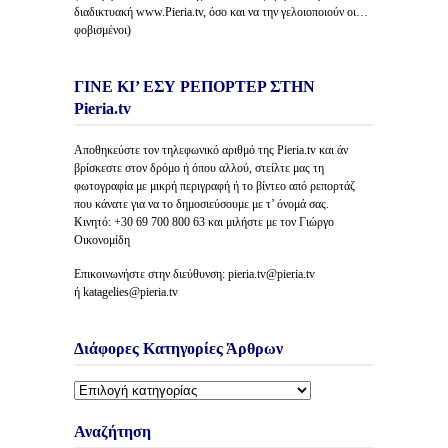
διαδικτυακή www.Pieria.tv, όσο και να την γελοιοποιούν οι…
φοβισμένοι)
ΓΙΝΕ ΚΙ’ ΕΣΥ ΡΕΠΟΡΤΕΡ ΣΤΗΝ
Pieria.tv
Αποθηκεύστε τον τηλεφωνικό αριθμό της Pieria.tv και άν
βρίσκεστε στον δρόμο ή όπου αλλού, στείλτε μας τη
φωτογραφία με μικρή περιγραφή ή το βίντεο από ρεπορτάζ
που κάνατε για να το δημοσιεύσουμε με τ’ όνομά σας.
Κινητό: +30 69 700 800 63 και μιλήστε με τον Γιώργο
Οικονομίδη
Επικοινωνήστε στην διεύθυνση: pieria.tv@pieria.tv
ή katagelies@pieria.tv
Διάφορες Κατηγορίες Άρθρων
Διάφορες
Κατηγορίες
Άρθρων
Αναζήτηση