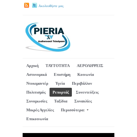
Ακολουθήστε μας.
Αρχική
ΤΑΥΤΟΤΗΤΑ
ΑΕΡΟΛΗΨΕΙΣ
Αστυνομικά
Επιστήμη
Κοινωνία
Ντοκιμαντέρ
Υγεία
Περιβάλλον
Πολιτισμός
Ρεπορτάζ
Συνεντεύξεις
Συνομωσίες
Ταξίδια
Συναυλίες
Μικρές Αγγελίες
Περισσότερα:
Επικοινωνία