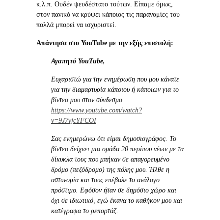
κ.λ.π. Ουδέν ψευδέστατο τούτων. Είπαμε όμως,
στον πανικό να κρύψει κάποιος τις παρανομίες του
πολλά μπορεί να ισχυριστεί.
Απάντησα στο YouTube με την εξής επιστολή:
Αγαπητό
YouTube,
Ευχαριστώ για την ενημέρωση που μου κάνατε
για την διαμαρτυρία κάποιου ή κάποιων για το
βίντεο μου στον σύνδεσμο
https://www.youtube.com/watch?
v=9J7vjcYFCOI
Σας ενημερώνω ότι είμαι δημοσιογράφος. Το
βίντεο δείχνει μια ομάδα 20 περίπου νέων με τα
δίκυκλα τους που μπήκαν σε απαγορευμένο
δρόμο (πεζόδρομο) της πόλης μου. Ήλθε η
αστυνομία και τους επέβαλε το ανάλογο
πρόστιμο. Εφόσον ήταν σε δημόσιο χώρο και
όχι σε ιδιωτικό, εγώ έκανα το καθήκον μου και
κατέγραψα το ρεπορτάζ.