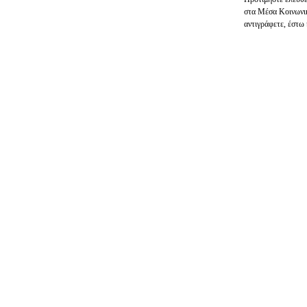
στα Μέσα Κοινωνικ
αντιγράφετε, έστω 