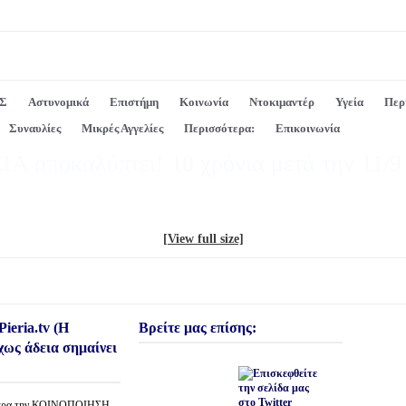
Σ
Αστυνομικά
Επιστήμη
Κοινωνία
Ντοκιμαντέρ
Υγεία
Περ
Συναυλίες
Μικρές Αγγελίες
Περισσότερα:
Επικοινωνία
A αποκαλύπτει! 10 χρόνια μετά την 11/9 
[View full size]
ieria.tv (Η
Βρείτε μας επίσης:
χως άδεια σημαίνει
θερα την ΚΟΙΝΟΠΟΙΗΣΗ